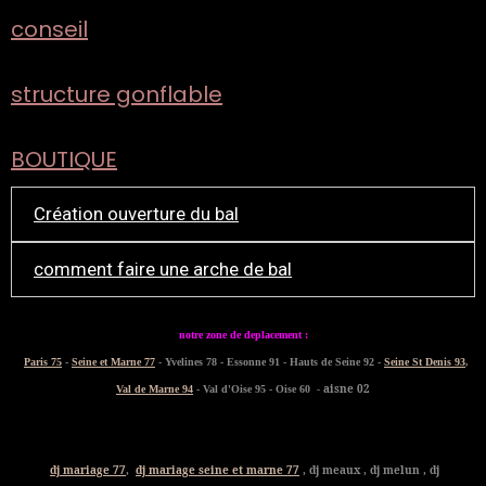
conseil
structure gonflable
BOUTIQUE
Création ouverture du bal
comment faire une arche de bal
notre zone de deplacement :
Paris 75
-
Seine et Marne 77
- Yvelines 78 - Essonne 91 - Hauts de Seine 92 -
Seine St Denis 93
,
- aisne 02
Val de Marne 94
- Val d'Oise 95 - Oise 60
dj mariage 77
,
dj mariage seine et marne 77
, dj meaux , dj melun , dj