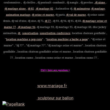
coulommiers , dj chelles , dj pontault -combault , dj nangis , dj provins ,
dj aisne
,
dj mariage aisne
,
dj 02
,
dj mariage 02
, Animation dj,
dj animateur
,
dj mariage
,
animation mariage
,
dj seine et marne,
dj paris,
dj val de marne
, dj seine saint
denis, dj val d'oise, dj oise, dj 75,
dj 77
, dj 93, dj 94, dj 95, dj 60,
dj mariage seine et
marne 77
,
dj mariage 94
, dj mariage 93, dj mariage 95, dj mariage 60, disc jockey
animation,
dj
,
sonorisation
,
sonorisation conference
, location chateau gonflable ,
"
location machine a pop corn
" , "
location machine a barbe a papa
" , "dj seine et
marne" , "dj 77" , "dj mariage 77", "dj mariage seine et marne" , location chateau
gonflable , location chateau gonflable seine et marne , location chateau gonflable
77 , location sumo , location sumo seine et marne , location sumo 77 ,
FAQ ( foire aux questions )
www.mariage.fr
sculpteur sur ballon