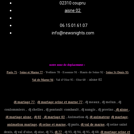
02310 coupru
aisne 02
06.15.01.61.07
info@newsnights.com
notre zone de deplacement :
Paris 75
-
Seine et Marne 77
- Yvelines 78 - Essonne 91 - Hauts de Seine 92 -
Seine St Denis 93
,
- aisne 02
Val de Marne 94
- Val d'Oise 95 - Oise 60
dj mariage 77
,
dj mariage seine et marne 77
, dj meaux , dj melun , dj
coulommiers , dj chelles , dj pontault -combault , dj nangis , dj provins ,
dj aisne
,
dj mariage aisne
,
dj 02
,
dj mariage 02
, Animation dj,
dj animateur
,
dj mariage
,
animation mariage
,
dj seine et marne,
dj paris,
dj val de marne
, dj seine saint
denis, dj val d'oise, dj oise, dj 75,
dj 77
, dj 93, dj 94, dj 95, dj 60,
dj mariage seine et