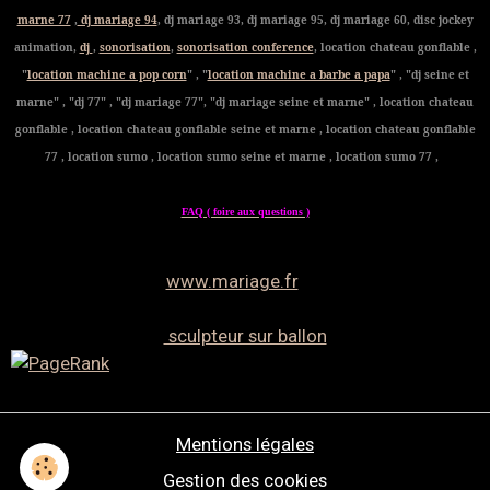
marne 77
,
dj mariage 94
, dj mariage 93, dj mariage 95, dj mariage 60, disc jockey
animation,
dj
,
sonorisation
,
sonorisation conference
, location chateau gonflable ,
"
location machine a pop corn
" , "
location machine a barbe a papa
" , "dj seine et
marne" , "dj 77" , "dj mariage 77", "dj mariage seine et marne" , location chateau
gonflable , location chateau gonflable seine et marne , location chateau gonflable
77 , location sumo , location sumo seine et marne , location sumo 77 ,
FAQ ( foire aux questions )
www.mariage.fr
sculpteur sur ballon
Mentions légales
Gestion des cookies