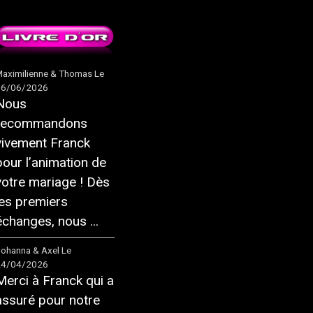
aximilienne & Thomas
Le
16/06/2026
Nous
recommandons
vivement Franck
pour l’animation de
votre mariage ! Dès
les premiers
échanges, nous ...
ohanna & Axel
Le
24/04/2026
Merci à Franck qui a
assuré pour notre