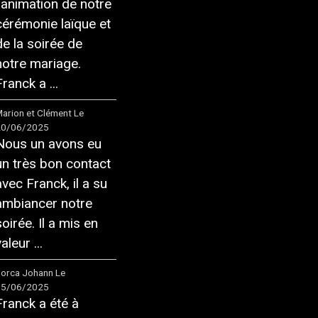
l'animation de notre
cérémonie laïque et
de la soirée de
notre mariage.
ranck a ...
arion et Clément
Le
20/06/2025
Nous un avons eu
un très bon contact
avec Franck, il a su
ambiancer notre
soirée. Il a mis en
aleur ...
orca Johann
Le
05/06/2025
Franck a été à