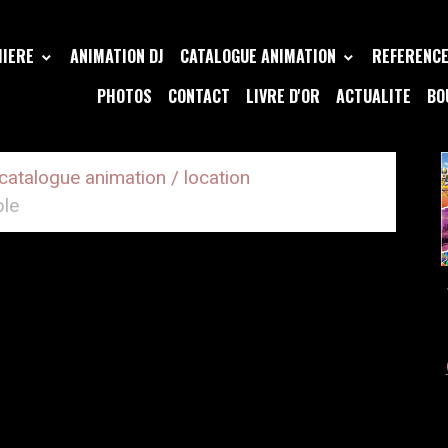
MIERE
ANIMATION DJ
CATALOGUE ANIMATION
REFERENCE 
PHOTOS
CONTACT
LIVRE D'OR
ACTUALITE
BO
catalogue animation / location
ble
RE GONFLABLE