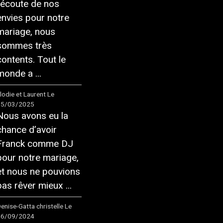
l’écoute de nos
envies pour notre
mariage, nous
sommes très
contents. Tout le
monde a ...
lodie et Laurent
Le
15/03/2025
Nous avons eu la
chance d’avoir
Franck comme DJ
pour notre mariage,
et nous ne pouvions
pas rêver mieux ...
enise-Gatta christelle
Le
16/09/2024