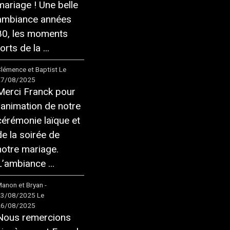
mariage ! Une belle
ambiance années
80, les moments
orts de la ...
lémence et Baptist
Le
27/08/2025
Merci Franck pour
l'animation de notre
cérémonie laïque et
de la soirée de
notre mariage.
L’ambiance ...
anon et Bryan -
23/08/2025
Le
26/08/2025
Nous remercions