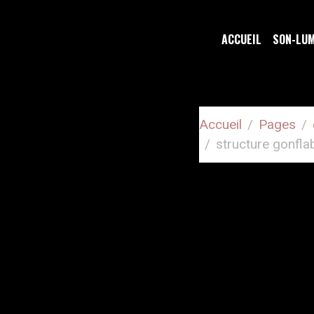
ACCUEIL
SON-LU
Accueil
Pages
structure gonfla
STRUCTU