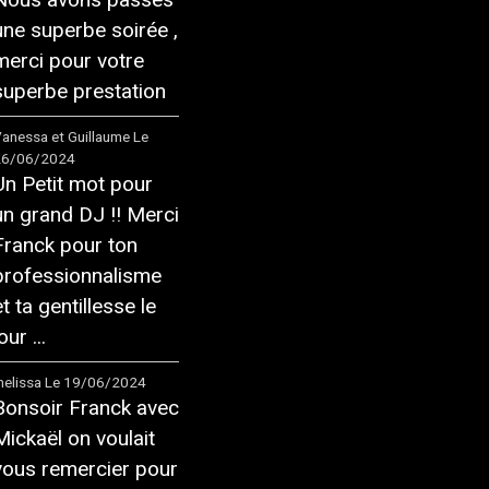
une superbe soirée ,
merci pour votre
superbe prestation
anessa et Guillaume
Le
26/06/2024
Un Petit mot pour
un grand DJ !! Merci
Franck pour ton
professionnalisme
et ta gentillesse le
our ...
elissa
Le 19/06/2024
Bonsoir Franck avec
Mickaël on voulait
vous remercier pour