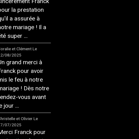
sincèrement Franck
pour la prestation
qu'il a assurée à
notre mariage ! Il a
té super ...
oralie et Clément
Le
22/08/2025
Un grand merci à
Franck pour avoir
mis le feu à notre
mariage ! Dès notre
rendez-vous avant
e jour ...
hristelle et Olivier
Le
17/07/2025
Merci Franck pour