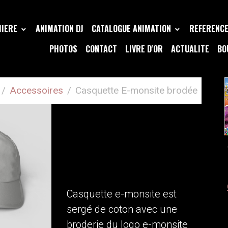
MIERE
ANIMATION DJ
CATALOGUE ANIMATION
REFERENCE 
PHOTOS
CONTACT
LIVRE D'OR
ACTUALITE
BO
Accessoires
Casquette E-monsite brodée
CASQUETTE E-
MONSITE
BRODÉE
Casquette e-monsite est
sergé de coton avec une
broderie du logo e-monsite