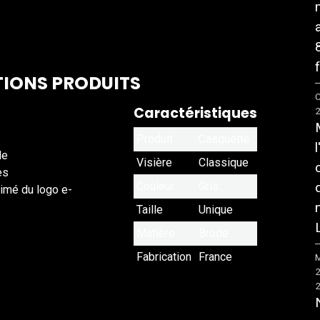
f
IONS PRODUITS
C
Caractéristiques
Produit
Casquette
le
Visière
Classique
es
Couleur
Gris
rimé du logo e-
Taille
Unique
Matière
Brodé
Fabrication
France
M