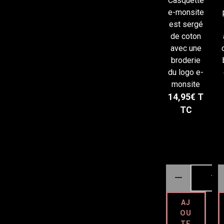
monsit
Casquette
e
e-monsite
brodée
est sergé
de coton
avec une
broderie
du logo e-
monsite
14,95€
T
TC
AJ
OU
TE