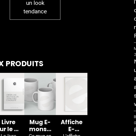
un look
tendance
F
M
 PRODUITS
v
B
Livre
Mug E-
Affiche
ur le E-
monsit
E-