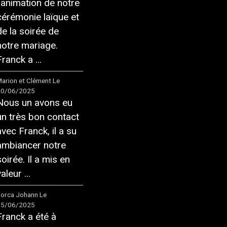
l'animation de notre
cérémonie laïque et
de la soirée de
notre mariage.
ranck a ...
arion et Clément
Le
20/06/2025
Nous un avons eu
un très bon contact
avec Franck, il a su
ambiancer notre
soirée. Il a mis en
aleur ...
orca Johann
Le
05/06/2025
Franck a été à