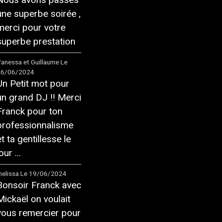
une superbe soirée ,
merci pour votre
superbe prestation
anessa et Guillaume
Le
26/06/2024
Un Petit mot pour
un grand DJ !! Merci
Franck pour ton
professionnalisme
et ta gentillesse le
our ...
elissa
Le 19/06/2024
Bonsoir Franck avec
Mickaël on voulait
vous remercier pour