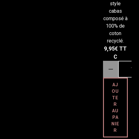
coton
style
cabas
composé à
100% de
coton
recyclé.
9,95€
TT
C
AJ
OU
TE
R
AU
PA
NIE
R