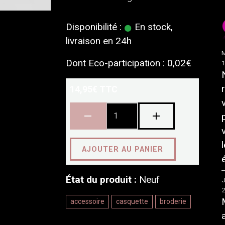
Disponibilité :
En stock,
livraison en 24h
M
Dont Eco-participation : 0,02€
14,95€ TTC
AJOUTER AU PANIER
État du produit :
Neuf
J
accessoire
casquette
broderie