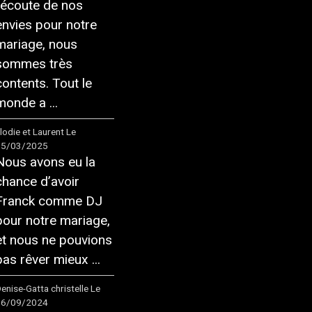
l’écoute de nos
envies pour notre
mariage, nous
sommes très
contents. Tout le
monde a ...
lodie et Laurent
Le
15/03/2025
Nous avons eu la
chance d’avoir
Franck comme DJ
pour notre mariage,
et nous ne pouvions
pas rêver mieux ...
enise-Gatta christelle
Le
16/09/2024