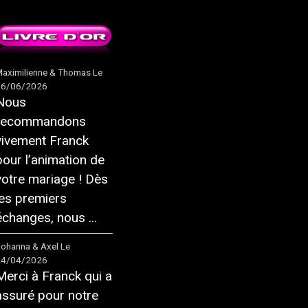
aximilienne & Thomas
Le
16/06/2026
Nous
recommandons
vivement Franck
pour l’animation de
votre mariage ! Dès
les premiers
échanges, nous ...
ohanna & Axel
Le
24/04/2026
Merci à Franck qui a
assuré pour notre