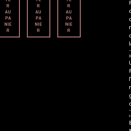
R
R
R
AU
AU
AU
PA
PA
PA
NIE
NIE
NIE
R
R
R
l
DÉ
DÉ
DÉ
TAI
TAI
TAI
B
LS
LS
LS