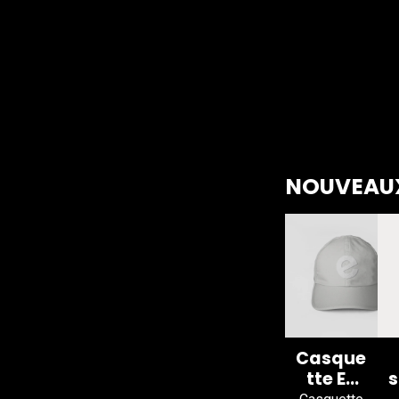
NOUVEAUX
Casque
tte E-
s