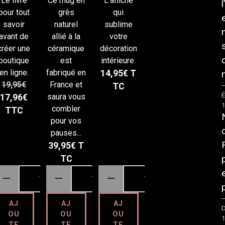
comme
e
monsit
Le livre
Ce mug en
L'affiche
rce
e
pour tout
grès
qui
savoir
naturel
sublime
avant de
allié à la
votre
créer une
céramique
décoration
boutique
est
intérieure.
en ligne.
fabriqué en
14,95€
T
19,95€
France et
TC
É
saura vous
17,96€
combler
TTC
pour vos
pauses...
39,95€
T
TC
AJ
AJ
AJ
D
OU
OU
OU
TE
TE
TE