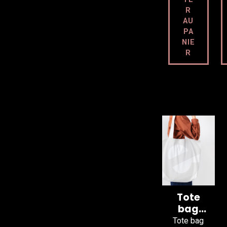
R
AU
PA
NIE
R
DÉ
TAI
LS
Tote
bag
100%
Tote bag