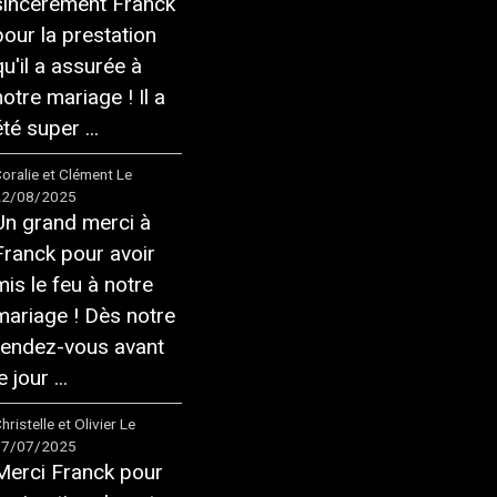
sincèrement Franck
pour la prestation
qu'il a assurée à
notre mariage ! Il a
té super ...
oralie et Clément
Le
22/08/2025
Un grand merci à
Franck pour avoir
mis le feu à notre
mariage ! Dès notre
rendez-vous avant
e jour ...
hristelle et Olivier
Le
17/07/2025
Merci Franck pour