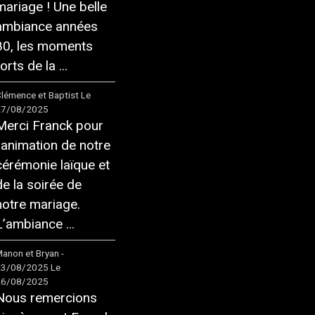
mariage ! Une belle
ambiance années
80, les moments
orts de la ...
lémence et Baptist
Le
27/08/2025
Merci Franck pour
l'animation de notre
cérémonie laïque et
de la soirée de
notre mariage.
L’ambiance ...
anon et Bryan -
23/08/2025
Le
26/08/2025
Nous remercions