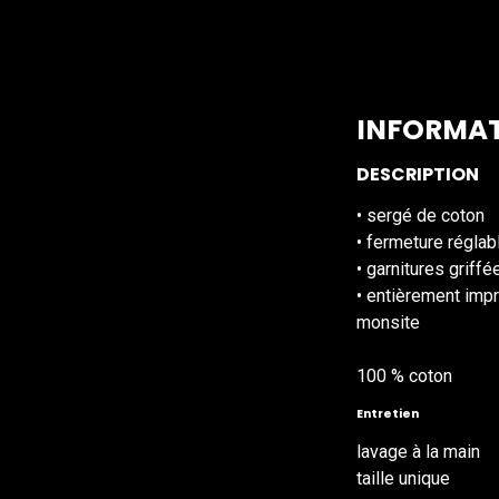
INFORMAT
DESCRIPTION
• sergé de coton
• fermeture réglab
• garnitures griffé
• entièrement imp
monsite
100 % coton
Entretien
lavage à la main
taille unique