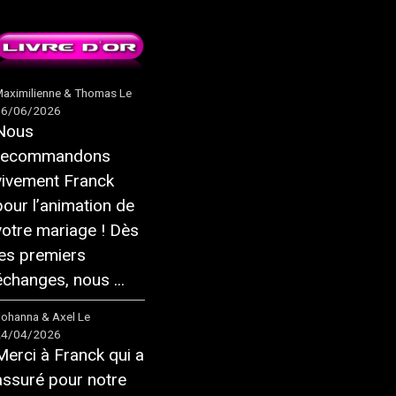
aximilienne & Thomas
Le
16/06/2026
Nous
recommandons
vivement Franck
pour l’animation de
votre mariage ! Dès
les premiers
échanges, nous ...
ohanna & Axel
Le
24/04/2026
Merci à Franck qui a
assuré pour notre