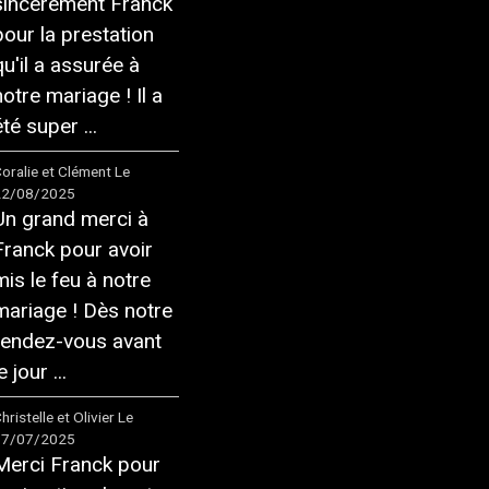
sincèrement Franck
pour la prestation
qu'il a assurée à
notre mariage ! Il a
té super ...
oralie et Clément
Le
22/08/2025
Un grand merci à
Franck pour avoir
mis le feu à notre
mariage ! Dès notre
rendez-vous avant
e jour ...
hristelle et Olivier
Le
17/07/2025
Merci Franck pour