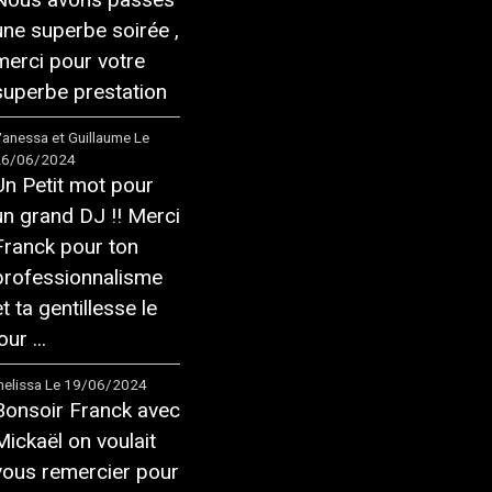
une superbe soirée ,
merci pour votre
superbe prestation
anessa et Guillaume
Le
26/06/2024
Un Petit mot pour
un grand DJ !! Merci
Franck pour ton
professionnalisme
et ta gentillesse le
our ...
elissa
Le 19/06/2024
Bonsoir Franck avec
Mickaël on voulait
vous remercier pour