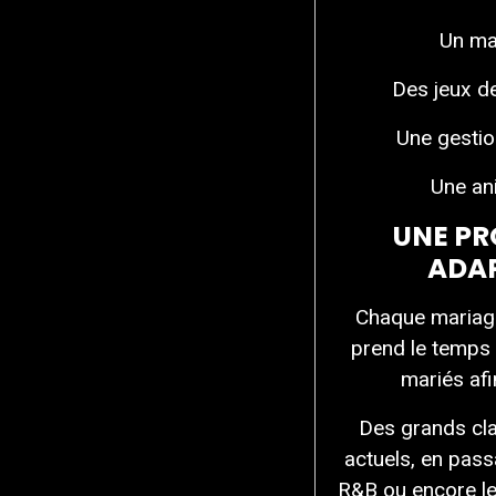
Un ma
Des jeux de
Une gestio
Une ani
UNE P
ADAP
Chaque mariage
prend le temps 
mariés afi
Des grands cl
actuels, en passa
R&B ou encore l