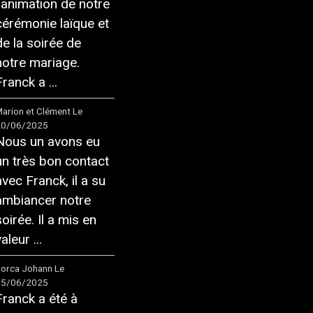
l'animation de notre
cérémonie laïque et
de la soirée de
notre mariage.
ranck a ...
arion et Clément
Le
20/06/2025
Nous un avons eu
un très bon contact
avec Franck, il a su
ambiancer notre
soirée. Il a mis en
aleur ...
orca Johann
Le
05/06/2025
Franck a été à