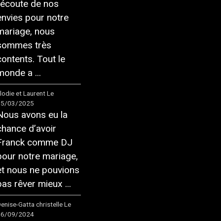
l’écoute de nos
envies pour notre
mariage, nous
sommes très
contents. Tout le
monde a ...
lodie et Laurent
Le
15/03/2025
Nous avons eu la
chance d’avoir
Franck comme DJ
pour notre mariage,
et nous ne pouvions
pas rêver mieux ...
enise-Gatta christelle
Le
16/09/2024