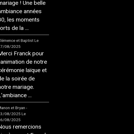
mariage ! Une belle
ambiance années
80, les moments
orts de la ...
lémence et Baptist
Le
27/08/2025
Merci Franck pour
l'animation de notre
cérémonie laïque et
de la soirée de
notre mariage.
L’ambiance ...
anon et Bryan -
23/08/2025
Le
26/08/2025
Nous remercions