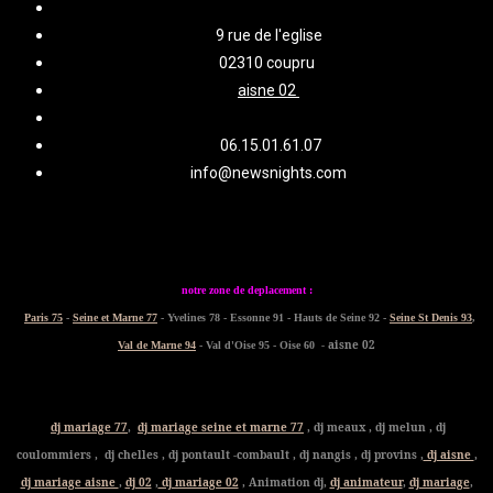
9 rue de l'eglise
02310 coupru
aisne 02
06.15.01.61.07
info@newsnights.com
notre zone de deplacement :
Paris 75
-
Seine et Marne 77
- Yvelines 78 - Essonne 91 - Hauts de Seine 92 -
Seine St Denis 93
,
- aisne 02
Val de Marne 94
- Val d'Oise 95 - Oise 60
dj mariage 77
,
dj mariage seine et marne 77
, dj meaux , dj melun , dj
coulommiers , dj chelles , dj pontault -combault , dj nangis , dj provins ,
dj aisne
,
dj mariage aisne
,
dj 02
,
dj mariage 02
, Animation dj,
dj animateur
,
dj mariage
,