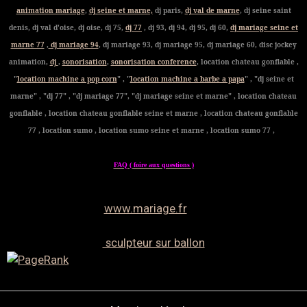
animation mariage
,
dj seine et marne,
dj paris,
dj val de marne
, dj seine saint
denis, dj val d'oise, dj oise, dj 75,
dj 77
, dj 93, dj 94, dj 95, dj 60,
dj mariage seine et
marne 77
,
dj mariage 94
, dj mariage 93, dj mariage 95, dj mariage 60, disc jockey
animation,
dj
,
sonorisation
,
sonorisation conference
, location chateau gonflable ,
"
location machine a pop corn
" , "
location machine a barbe a papa
" , "dj seine et
marne" , "dj 77" , "dj mariage 77", "dj mariage seine et marne" , location chateau
gonflable , location chateau gonflable seine et marne , location chateau gonflable
77 , location sumo , location sumo seine et marne , location sumo 77 ,
FAQ ( foire aux questions )
www.mariage.fr
sculpteur sur ballon