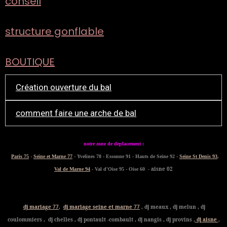
conseil
structure gonflable
BOUTIQUE
Création ouverture du bal
comment faire une arche de bal
notre zone de deplacement :
Paris 75
-
Seine et Marne 77
- Yvelines 78 - Essonne 91 - Hauts de Seine 92 -
Seine St Denis 93
,
- aisne 02
Val de Marne 94
- Val d'Oise 95 - Oise 60
dj mariage 77
,
dj mariage seine et marne 77
, dj meaux , dj melun , dj
coulommiers , dj chelles , dj pontault -combault , dj nangis , dj provins ,
dj aisne
,