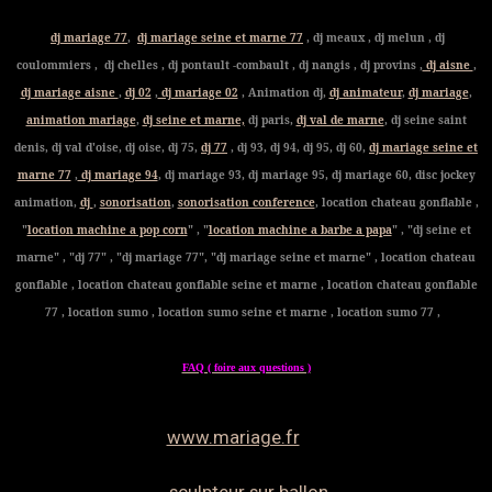
dj mariage 77
,
dj mariage seine et marne 77
, dj meaux , dj melun , dj
coulommiers , dj chelles , dj pontault -combault , dj nangis , dj provins ,
dj aisne
,
dj mariage aisne
,
dj 02
,
dj mariage 02
, Animation dj,
dj animateur
,
dj mariage
,
animation mariage
,
dj seine et marne,
dj paris,
dj val de marne
, dj seine saint
denis, dj val d'oise, dj oise, dj 75,
dj 77
, dj 93, dj 94, dj 95, dj 60,
dj mariage seine et
marne 77
,
dj mariage 94
, dj mariage 93, dj mariage 95, dj mariage 60, disc jockey
animation,
dj
,
sonorisation
,
sonorisation conference
, location chateau gonflable ,
"
location machine a pop corn
" , "
location machine a barbe a papa
" , "dj seine et
marne" , "dj 77" , "dj mariage 77", "dj mariage seine et marne" , location chateau
gonflable , location chateau gonflable seine et marne , location chateau gonflable
77 , location sumo , location sumo seine et marne , location sumo 77 ,
FAQ ( foire aux questions )
www.mariage.fr
sculpteur sur ballon