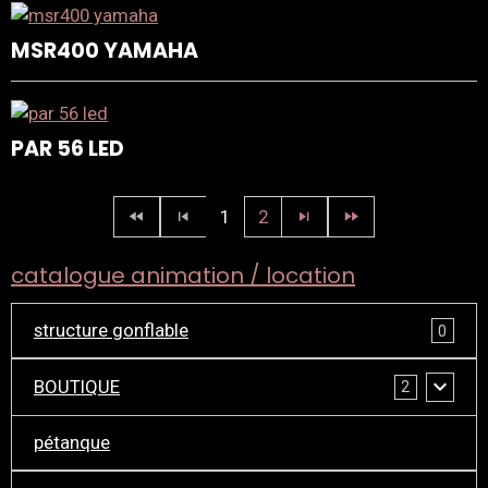
MSR400 YAMAHA
PAR 56 LED
1
2
catalogue animation / location
structure gonflable
0
BOUTIQUE
2
pétanque