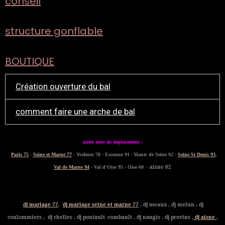
conseil
structure gonflable
BOUTIQUE
Création ouverture du bal
comment faire une arche de bal
notre zone de deplacement :
Paris 75
-
Seine et Marne 77
- Yvelines 78 - Essonne 91 - Hauts de Seine 92 -
Seine St Denis 93
,
- aisne 02
Val de Marne 94
- Val d'Oise 95 - Oise 60
dj mariage 77
,
dj mariage seine et marne 77
, dj meaux , dj melun , dj
coulommiers , dj chelles , dj pontault -combault , dj nangis , dj provins ,
dj aisne
,