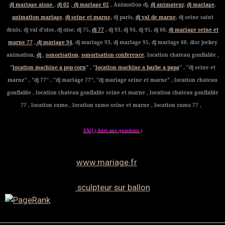
dj mariage aisne
,
dj 02
,
dj mariage 02
, Animation dj,
dj animateur
,
dj mariage
,
animation mariage
,
dj seine et marne,
dj paris,
dj val de marne
, dj seine saint
denis, dj val d'oise, dj oise, dj 75,
dj 77
, dj 93, dj 94, dj 95, dj 60,
dj mariage seine et
marne 77
,
dj mariage 94
, dj mariage 93, dj mariage 95, dj mariage 60, disc jockey
animation,
dj
,
sonorisation
,
sonorisation conference
, location chateau gonflable ,
"
location machine a pop corn
" , "
location machine a barbe a papa
" , "dj seine et
marne" , "dj 77" , "dj mariage 77", "dj mariage seine et marne" , location chateau
gonflable , location chateau gonflable seine et marne , location chateau gonflable
77 , location sumo , location sumo seine et marne , location sumo 77 ,
FAQ ( foire aux questions )
www.mariage.fr
sculpteur sur ballon