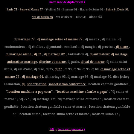
notre zone de deplacement :
Paris 75
-
Seine et Marne 77
- Yvelines 78 - Essonne 91 - Hauts de Seine 92 -
Seine St Denis 93
,
- aisne 02
Val de Marne 94
- Val d'Oise 95 - Oise 60
dj mariage 77
,
dj mariage seine et marne 77
, dj meaux , dj melun , dj
coulommiers , dj chelles , dj pontault -combault , dj nangis , dj provins ,
dj aisne
,
dj mariage aisne
,
dj 02
,
dj mariage 02
, Animation dj,
dj animateur
,
dj mariage
,
animation mariage
,
dj seine et marne,
dj paris,
dj val de marne
, dj seine saint
denis, dj val d'oise, dj oise, dj 75,
dj 77
, dj 93, dj 94, dj 95, dj 60,
dj mariage seine et
marne 77
,
dj mariage 94
, dj mariage 93, dj mariage 95, dj mariage 60, disc jockey
animation,
dj
,
sonorisation
,
sonorisation conference
, location chateau gonflable ,
"
location machine a pop corn
" , "
location machine a barbe a papa
" , "dj seine et
marne" , "dj 77" , "dj mariage 77", "dj mariage seine et marne" , location chateau
gonflable , location chateau gonflable seine et marne , location chateau gonflable
77 , location sumo , location sumo seine et marne , location sumo 77 ,
FAQ ( foire aux questions )