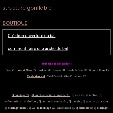
structure gonflable
BOUTIQUE
Création ouverture du bal
comment faire une arche de bal
notre zone de deplacement :
Paris 75
-
Seine et Marne 77
- Yvelines 78 - Essonne 91 - Hauts de Seine 92 -
Seine St Denis 93
,
- aisne 02
Val de Marne 94
- Val d'Oise 95 - Oise 60
dj mariage 77
,
dj mariage seine et marne 77
, dj meaux , dj melun , dj
coulommiers , dj chelles , dj pontault -combault , dj nangis , dj provins ,
dj aisne
,
dj mariage aisne
,
dj 02
,
dj mariage 02
, Animation dj,
dj animateur
,
dj mariage
,