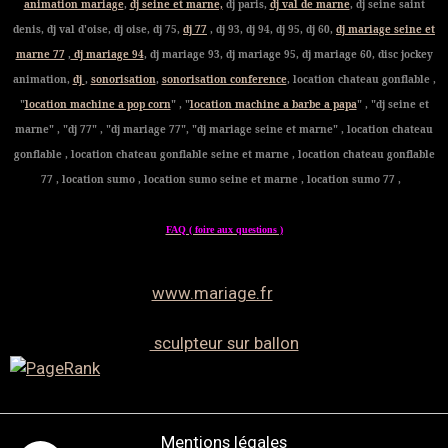
animation mariage
,
dj seine et marne,
dj paris,
dj val de marne
, dj seine saint
denis, dj val d'oise, dj oise, dj 75,
dj 77
, dj 93, dj 94, dj 95, dj 60,
dj mariage seine et
marne 77
,
dj mariage 94
, dj mariage 93, dj mariage 95, dj mariage 60, disc jockey
animation,
dj
,
sonorisation
,
sonorisation conference
, location chateau gonflable ,
"
location machine a pop corn
" , "
location machine a barbe a papa
" , "dj seine et
marne" , "dj 77" , "dj mariage 77", "dj mariage seine et marne" , location chateau
gonflable , location chateau gonflable seine et marne , location chateau gonflable
77 , location sumo , location sumo seine et marne , location sumo 77 ,
FAQ ( foire aux questions )
www.mariage.fr
sculpteur sur ballon
Mentions légales