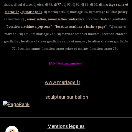
denis, dj val d'oise, dj oise, dj 75,
dj 77
, dj 93, dj 94, dj 95, dj 60,
dj mariage seine et
marne 77
,
dj mariage 94
, dj mariage 93, dj mariage 95, dj mariage 60, disc jockey
animation,
dj
,
sonorisation
,
sonorisation conference
, location chateau gonflable ,
"
location machine a pop corn
" , "
location machine a barbe a papa
" , "dj seine et
marne" , "dj 77" , "dj mariage 77", "dj mariage seine et marne" , location chateau
gonflable , location chateau gonflable seine et marne , location chateau gonflable
77 , location sumo , location sumo seine et marne , location sumo 77 ,
FAQ ( foire aux questions )
www.mariage.fr
sculpteur sur ballon
Mentions légales