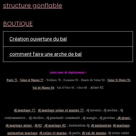
structure gonflable
BOUTIQUE
Création ouverture du bal
comment faire une arche de bal
notre zone de deplacement :
Paris 75
-
Seine et Marne 77
- Yvelines 78 - Essonne 91 - Hauts de Seine 92 -
Seine St Denis 93
,
- aisne 02
Val de Marne 94
- Val d'Oise 95 - Oise 60
dj mariage 77
,
dj mariage seine et marne 77
, dj meaux , dj melun , dj
coulommiers , dj chelles , dj pontault -combault , dj nangis , dj provins ,
dj aisne
,
dj mariage aisne
,
dj 02
,
dj mariage 02
, Animation dj,
dj animateur
,
dj mariage
,
animation mariage
,
dj seine et marne,
dj paris,
dj val de marne
, dj seine saint