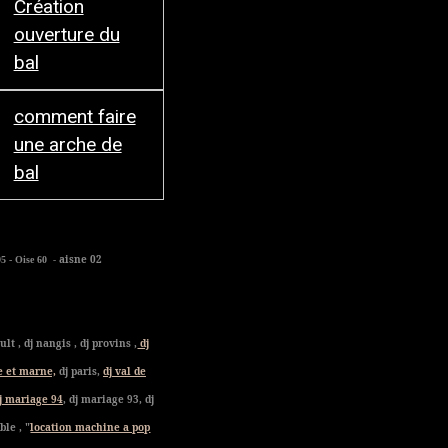
Création
ouverture du
bal
comment faire
une arche de
bal
- aisne 02
95 - Oise 60
t , dj nangis , dj provins ,
dj
e et marne,
dj paris,
dj val de
j mariage 94
, dj mariage 93, dj
ble , "
location machine a pop