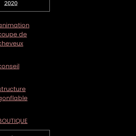
2020
animation
coupe de
cheveux
conseil
structure
gonflable
BOUTIQUE