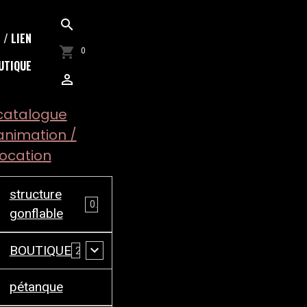
/ LIEN
0
UTIQUE
catalogue
animation /
location
structure
0
gonflable
BOUTIQUE
2
pétanque