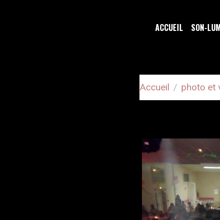
ACCUEIL
SON-LU
Accueil
photo et 
DJ MARI