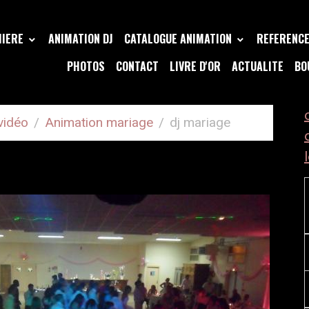
MIERE
ANIMATION DJ
CATALOGUE ANIMATION
REFERENCE 
PHOTOS
CONTACT
LIVRE D'OR
ACTUALITE
BO
vidéo
Animation mariage
dj mariage
AGE