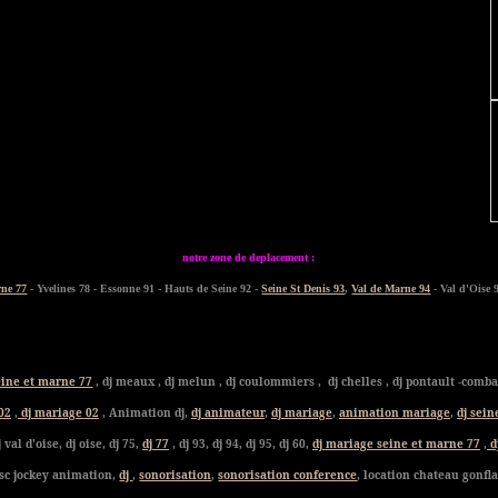
notre zone de deplacement :
rne 77
- Yvelines 78 - Essonne 91 - Hauts de Seine 92 -
Seine St Denis 93
,
Val de Marne 94
- Val d'Oise 
eine et marne 77
, dj meaux , dj melun , dj coulommiers , dj chelles , dj pontault -combaul
 02
,
dj mariage 02
, Animation dj,
dj animateur
,
dj mariage
,
animation mariage
,
dj sein
 val d'oise, dj oise, dj 75,
dj 77
, dj 93, dj 94, dj 95, dj 60,
dj mariage seine et marne 77
,
d
isc jockey animation,
dj
,
sonorisation
,
sonorisation conference
, location chateau gonfla