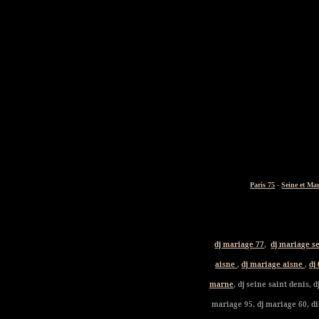
Paris 75
-
Seine et Ma
dj mariage 77
,
dj mariage s
aisne
,
dj mariage aisne
,
dj
marne
, dj seine saint denis, dj
mariage 95, dj mariage 60, d