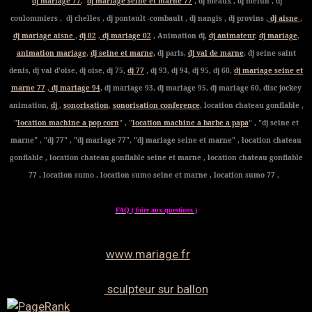
dj mariage 77
,
dj mariage seine et marne 77
, dj meaux , dj melun , dj
coulommiers , dj chelles , dj pontault -combault , dj nangis , dj provins ,
dj aisne
,
dj mariage aisne
,
dj 02
,
dj mariage 02
, Animation dj,
dj animateur
,
dj mariage
,
animation mariage
,
dj seine et marne,
dj paris,
dj val de marne
, dj seine saint
denis, dj val d'oise, dj oise, dj 75,
dj 77
, dj 93, dj 94, dj 95, dj 60,
dj mariage seine et
marne 77
,
dj mariage 94
, dj mariage 93, dj mariage 95, dj mariage 60, disc jockey
animation,
dj
,
sonorisation
,
sonorisation conference
, location chateau gonflable ,
"
location machine a pop corn
" , "
location machine a barbe a papa
" , "dj seine et
marne" , "dj 77" , "dj mariage 77", "dj mariage seine et marne" , location chateau
gonflable , location chateau gonflable seine et marne , location chateau gonflable
77 , location sumo , location sumo seine et marne , location sumo 77 ,
FAQ ( foire aux questions )
www.mariage.fr
sculpteur sur ballon