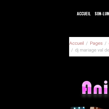
ACCUEIL
SON-LU
Accueil
Pages
dj mariage val d
DJ MARIA