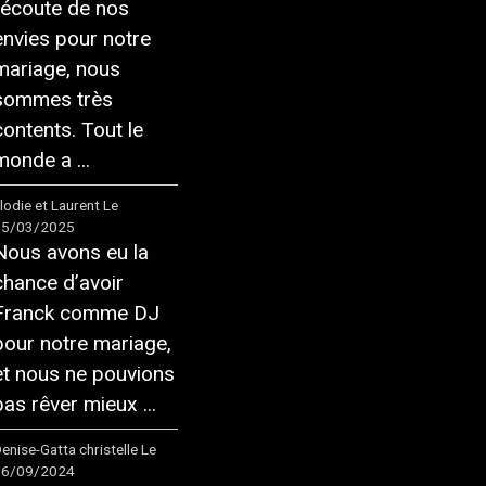
l’écoute de nos
envies pour notre
mariage, nous
sommes très
contents. Tout le
monde a ...
lodie et Laurent
Le
15/03/2025
Nous avons eu la
chance d’avoir
Franck comme DJ
pour notre mariage,
et nous ne pouvions
pas rêver mieux ...
enise-Gatta christelle
Le
16/09/2024