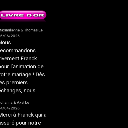
aximilienne & Thomas
Le
16/06/2026
Nous
recommandons
vivement Franck
pour l’animation de
votre mariage ! Dès
les premiers
échanges, nous ...
ohanna & Axel
Le
24/04/2026
Merci à Franck qui a
assuré pour notre