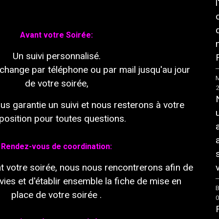
Avant votre Soirée:
Un
suivi
personnalisé
.
F
change
par
téléphone
ou
par mail
jusqu'au
jour
M
de
votre
soirée
,
ous
garantie
un
suivi
et nous resterons à
votre
position pour
toutes
questions.
Rendez-vous de coordination:
t
votre
soirée
, nous nous
rencontrerons
afin
de
v
vies
et
d'établir
ensemb
le
la fiche
de
mise
en
B
place
de
votre
soirée
.