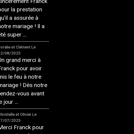
sincèrement Franck
pour la prestation
qu'il a assurée à
notre mariage ! Il a
té super ...
oralie et Clément
Le
22/08/2025
Un grand merci à
Franck pour avoir
mis le feu à notre
mariage ! Dès notre
rendez-vous avant
e jour ...
hristelle et Olivier
Le
17/07/2025
Merci Franck pour