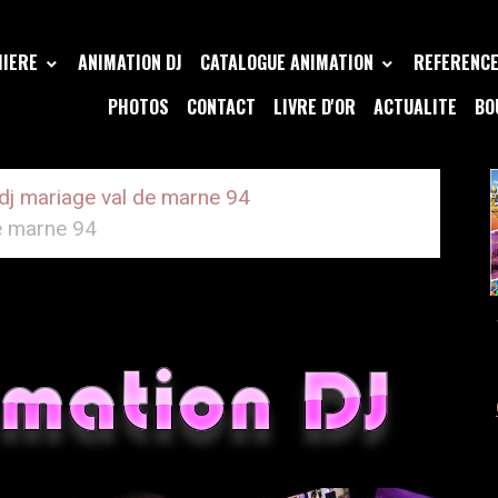
MIERE
ANIMATION DJ
CATALOGUE ANIMATION
REFERENCE 
PHOTOS
CONTACT
LIVRE D'OR
ACTUALITE
BO
dj mariage val de marne 94
e marne 94
GE VAL DE MARNE 94