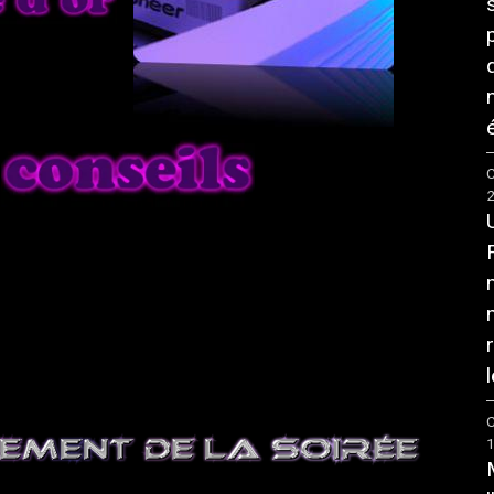
é
C
l
C