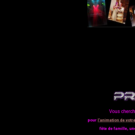
Vous cherc
pour
l’animation
de
votr
fête
de
famille
,
un