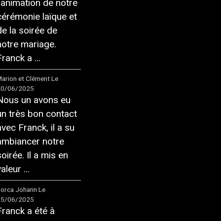
l'animation de notre
cérémonie laïque et
de la soirée de
notre mariage.
ranck a ...
arion et Clément
Le
20/06/2025
Nous un avons eu
un très bon contact
avec Franck, il a su
ambiancer notre
soirée. Il a mis en
aleur ...
orca Johann
Le
05/06/2025
Franck a été à