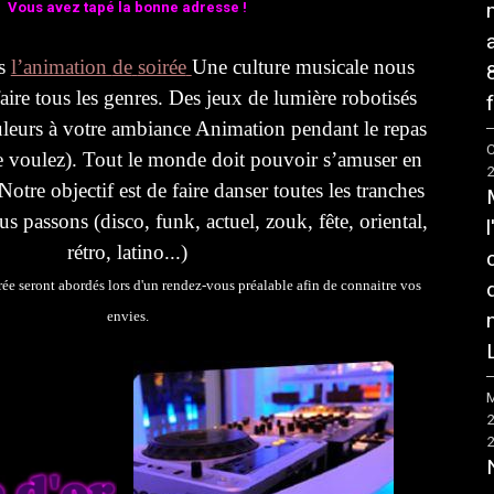
Vous
avez
tapé
la
bonne
adresse
!
s
l’animation
de
soirée
Une
culture musica
le
nous
faire
tous
les
genres.
Des
jeux
de
lumière
robotisés
f
leurs
à
votre
ambiance
Animation pendant
le
repas
C
e
voulez
).
Tout
le
monde
doit
pouvoir
s’amuser
en
Notre
objectif
est
de
faire
danser
toutes
les
tranches
us
passons
(disco, funk,
actuel
,
zouk
,
fête
, oriental,
rétro
,
latino
...)
rée
seront
abordés
lors
d'un
rendez
-
vous
préalable
afin
de
connaitre
vos
envies.
M