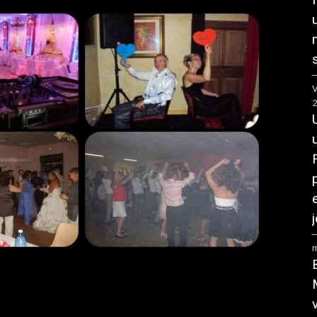
V
j
m