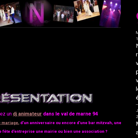
M
J
hez un
dj animateur
dans le val de marne 94
e
mariage
,
d’un
anniversaire
ou
encore
d’une
bar mitzvah,
une
e
fête
d’
entreprise
une
mairie
ou
bien
une
association ?