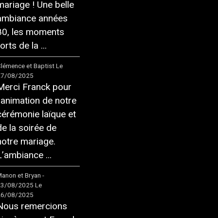
mariage ! Une belle
ambiance années
80, les moments
orts de la ...
lémence et Baptist
Le
27/08/2025
Merci Franck pour
l'animation de notre
cérémonie laïque et
de la soirée de
notre mariage.
L’ambiance ...
anon et Bryan -
23/08/2025
Le
26/08/2025
Nous remercions