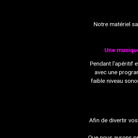
Notre
matériel
sa
Une
musiqu
Pendant l'apéritif
e
avec
une
progra
faib
le
niveau sono
Afin
de
divertir
vos
Que nous aurons p