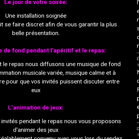
Le
jour
de
votre
soirée
:
Une
installation
soignée
it
se
faire
discr
et
afin
de
vous
garantir la plus
bel
le
présentation.
e
de
fond pendant l'apéritif
et
le
repas
:
É
t
le
repas
nous diffusons
une
musique
de
fond
mmation musica
le
variée, musique calme et à
re pour que
vos
invités puissent discuter entre
eux
L’animation
de
jeux
:
invités pendant
le
repas
nous
vous
proposons
D
d'animer
des
jeux
réalablement convenu
avec
vous
lors
du
rendez