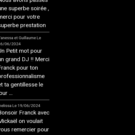
une superbe soirée ,
merci pour votre
superbe prestation
anessa et Guillaume
Le
26/06/2024
Un Petit mot pour
un grand DJ !! Merci
Franck pour ton
professionnalisme
et ta gentillesse le
our ...
elissa
Le 19/06/2024
Bonsoir Franck avec
Mickaël on voulait
vous remercier pour