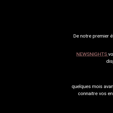
De
notre
premier
é
NEWSNIGHTS
v
dis
quelques
mois
avan
connaitre
vos
en