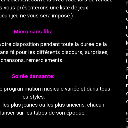
us
vous
présenterons
une
liste
de
jeux
.
uc
un
jeu ne
vous
sera imposé.)
Micro sans fils:
l
votre
disposition pendant toute la durée
de
la
ans fil pour
les
différents discours, surprises,
B
chansons, remerciements...
Soirée
dansante:
e
programmation musica
le
variée
et
dans
tous
les
sty
les
.
ur
les
plus jeunes
ou
les
plus anciens, chac
un
danser
sur
les
tubes
de
son époque.