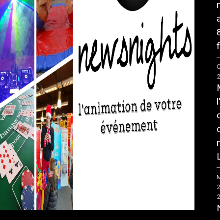
f
C
M