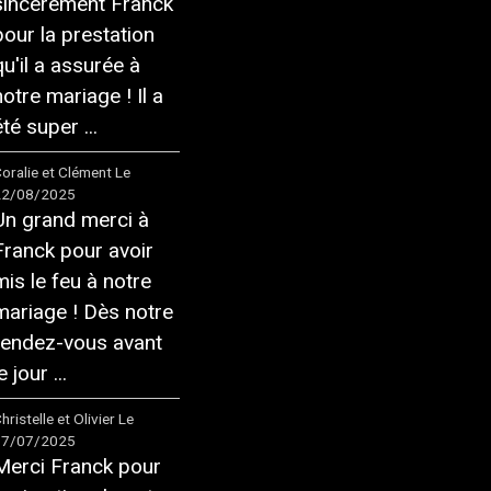
sincèrement Franck
pour la prestation
qu'il a assurée à
notre mariage ! Il a
té super ...
oralie et Clément
Le
22/08/2025
Un grand merci à
Franck pour avoir
mis le feu à notre
mariage ! Dès notre
rendez-vous avant
e jour ...
hristelle et Olivier
Le
17/07/2025
Merci Franck pour