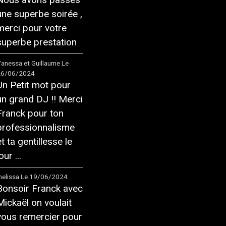
une superbe soirée ,
merci pour votre
superbe prestation
anessa et Guillaume
Le
26/06/2024
Un Petit mot pour
un grand DJ !! Merci
Franck pour ton
professionnalisme
et ta gentillesse le
our ...
elissa
Le 19/06/2024
Bonsoir Franck avec
Mickaël on voulait
vous remercier pour