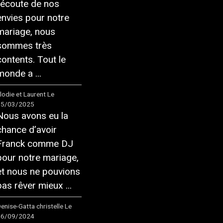
l’écoute de nos
envies pour notre
mariage, nous
sommes très
contents. Tout le
monde a ...
lodie et Laurent
Le
15/03/2025
Nous avons eu la
chance d’avoir
Franck comme DJ
pour notre mariage,
et nous ne pouvions
pas rêver mieux ...
enise-Gatta christelle
Le
16/09/2024