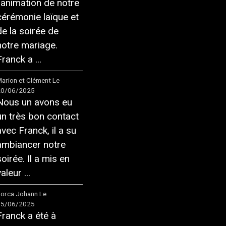
l'animation de notre
cérémonie laïque et
de la soirée de
notre mariage.
ranck a ...
arion et Clément
Le
20/06/2025
Nous un avons eu
un très bon contact
avec Franck, il a su
ambiancer notre
soirée. Il a mis en
aleur ...
orca Johann
Le
05/06/2025
Franck a été à