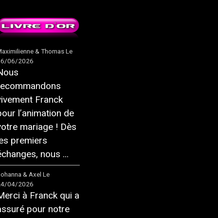
aximilienne & Thomas
Le
16/06/2026
Nous
recommandons
vivement Franck
pour l’animation de
votre mariage ! Dès
les premiers
échanges, nous ...
ohanna & Axel
Le
24/04/2026
Merci à Franck qui a
assuré pour notre