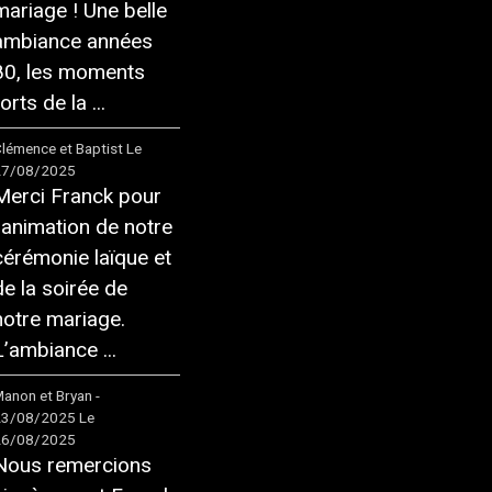
mariage ! Une belle
ambiance années
80, les moments
orts de la ...
lémence et Baptist
Le
27/08/2025
Merci Franck pour
l'animation de notre
cérémonie laïque et
de la soirée de
notre mariage.
L’ambiance ...
anon et Bryan -
23/08/2025
Le
26/08/2025
Nous remercions