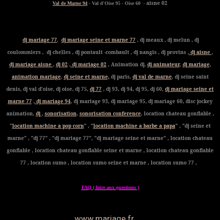
- aisne 02
Val de Marne 94
- Val d'Oise 95 - Oise 60
dj mariage 77
,
dj mariage seine et marne 77
, dj meaux , dj melun , dj
coulommiers , dj chelles , dj pontault -combault , dj nangis , dj provins ,
dj aisne
,
dj mariage aisne
,
dj 02
,
dj mariage 02
, Animation dj,
dj animateur
,
dj mariage
,
animation mariage
,
dj seine et marne,
dj paris,
dj val de marne
, dj seine saint
denis, dj val d'oise, dj oise, dj 75,
dj 77
, dj 93, dj 94, dj 95, dj 60,
dj mariage seine et
marne 77
,
dj mariage 94
, dj mariage 93, dj mariage 95, dj mariage 60, disc jockey
animation,
dj
,
sonorisation
,
sonorisation conference
, location chateau gonflable ,
"
location machine a pop corn
" , "
location machine a barbe a papa
" , "dj seine et
marne" , "dj 77" , "dj mariage 77", "dj mariage seine et marne" , location chateau
gonflable , location chateau gonflable seine et marne , location chateau gonflable
77 , location sumo , location sumo seine et marne , location sumo 77 ,
FAQ ( foire aux questions )
www.mariage.fr