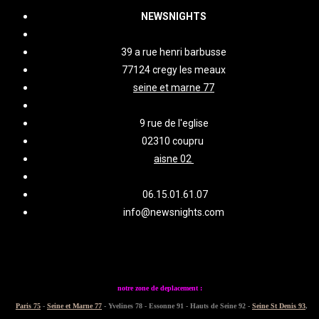
NEWSNIGHTS
39 a rue henri barbusse
77124 cregy les meaux
seine et marne 77
9 rue de l'eglise
02310 coupru
aisne 02
06.15.01.61.07
info@newsnights.com
notre zone de deplacement :
Paris 75
-
Seine et Marne 77
- Yvelines 78 - Essonne 91 - Hauts de Seine 92 -
Seine St Denis 93
,