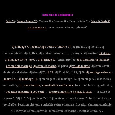
notre zone de deplacement :
Paris 75
-
Seine et Marne 77
- Yvelines 78 - Essonne 91 - Hauts de Seine 92 -
Seine St Denis 93
,
- aisne 02
Val de Marne 94
- Val d'Oise 95 - Oise 60
dj mariage 77
,
dj mariage seine et marne 77
, dj meaux , dj melun , dj
coulommiers , dj chelles , dj pontault -combault , dj nangis , dj provins ,
dj aisne
,
dj mariage aisne
,
dj 02
,
dj mariage 02
, Animation dj,
dj animateur
,
dj mariage
,
animation mariage
,
dj seine et marne,
dj paris,
dj val de marne
, dj seine saint
denis, dj val d'oise, dj oise, dj 75,
dj 77
, dj 93, dj 94, dj 95, dj 60,
dj mariage seine et
marne 77
,
dj mariage 94
, dj mariage 93, dj mariage 95, dj mariage 60, disc jockey
animation,
dj
,
sonorisation
,
sonorisation conference
, location chateau gonflable ,
"
location machine a pop corn
" , "
location machine a barbe a papa
" , "dj seine et
marne" , "dj 77" , "dj mariage 77", "dj mariage seine et marne" , location chateau
gonflable , location chateau gonflable seine et marne , location chateau gonflable
77 , location sumo , location sumo seine et marne , location sumo 77 ,