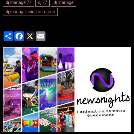
dj mariage 77
dj 77
dj mariage
dj mariage seine et marne
Partager
Facebook
X
Email