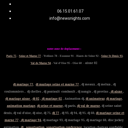
06.15.01.61.07
info@newsnights.com
notre zone de deplacement :
Paris 75
-
Seine et Marne 77
- Yvelines 78 - Essonne 91 - Hauts de Seine 92 -
Seine St Denis 93
,
- aisne 02
Val de Marne 94
- Val d'Oise 95 - Oise 60
dj mariage 77
,
dj mariage seine et marne 77
, dj meaux , dj melun , dj
coulommiers , dj chelles , dj pontault -combault , dj nangis , dj provins ,
dj aisne
,
dj mariage aisne
,
dj 02
,
dj mariage 02
, Animation dj,
dj animateur
,
dj mariage
,
animation mariage
,
dj seine et marne,
dj paris,
dj val de marne
, dj seine saint
denis, dj val d'oise, dj oise, dj 75,
dj 77
, dj 93, dj 94, dj 95, dj 60,
dj mariage seine et
marne 77
,
dj mariage 94
, dj mariage 93, dj mariage 95, dj mariage 60, disc jockey
animation,
dj
,
sonorisation
,
sonorisation conference
, location chateau gonflable ,