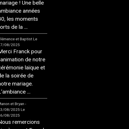
mariage ! Une belle
ambiance années
80, les moments
orts de la ...
lémence et Baptist
Le
27/08/2025
Merci Franck pour
l'animation de notre
cérémonie laïque et
de la soirée de
notre mariage.
L’ambiance ...
anon et Bryan -
23/08/2025
Le
26/08/2025
Nous remercions