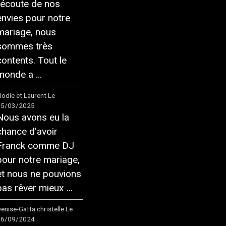
l’écoute de nos
envies pour notre
mariage, nous
sommes très
contents. Tout le
monde a ...
lodie et Laurent
Le
15/03/2025
Nous avons eu la
chance d’avoir
Franck comme DJ
pour notre mariage,
et nous ne pouvions
pas rêver mieux ...
enise-Gatta christelle
Le
16/09/2024