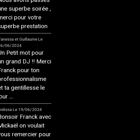
une superbe soirée ,
merci pour votre
superbe prestation
anessa et Guillaume
Le
26/06/2024
Un Petit mot pour
un grand DJ !! Merci
Franck pour ton
professionnalisme
et ta gentillesse le
our ...
elissa
Le 19/06/2024
Bonsoir Franck avec
Mickaël on voulait
vous remercier pour