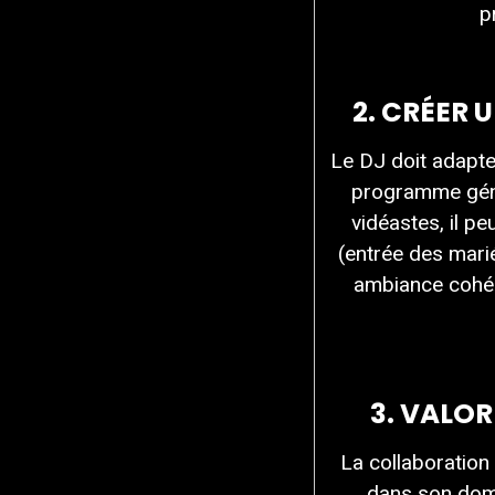
p
2. CRÉER
Le DJ doit adapte
programme géné
vidéastes, il p
(entrée des mari
ambiance cohér
3. VALOR
La collaboration
dans son doma