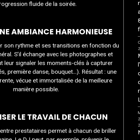
rogression fluide de la soirée.
f
 UNE AMBIANCE HARMONIEUSE
C
r son rythme et ses transitions en fonction du
ral. S’il échange avec les photographes et
eut leur signaler les moments-clés à capturer
és, première danse, bouquet…). Résultat : une
ente, vécue et immortalisée de la meilleure
manière possible.
M
ISER LE TRAVAIL DE CHACUN
 entre prestataires permet à chacun de briller
ine. Le DJ peut, par exemple, prévenir le