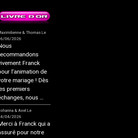
aximilienne & Thomas
Le
16/06/2026
Nous
recommandons
vivement Franck
pour l’animation de
votre mariage ! Dès
les premiers
échanges, nous ...
ohanna & Axel
Le
24/04/2026
Merci à Franck qui a
assuré pour notre