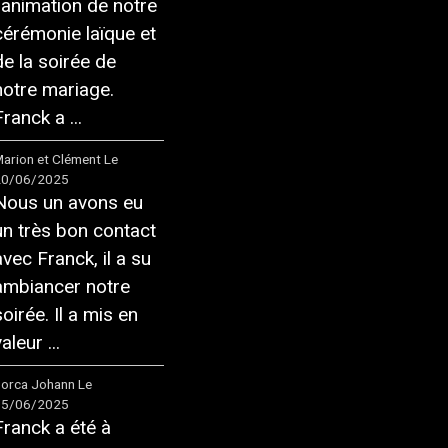
l'animation de notre
cérémonie laïque et
de la soirée de
notre mariage.
ranck a ...
arion et Clément
Le
20/06/2025
Nous un avons eu
un très bon contact
avec Franck, il a su
ambiancer notre
soirée. Il a mis en
aleur ...
orca Johann
Le
05/06/2025
Franck a été à