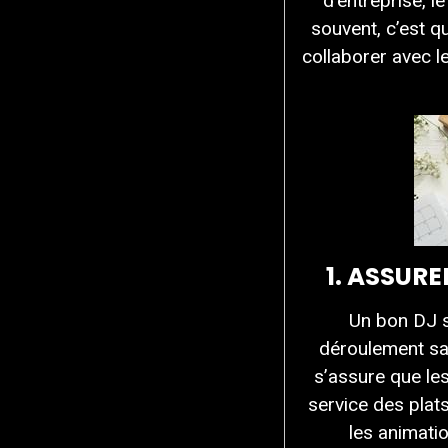
d’entreprise, l
souvent, c’est q
collaborer avec l
1. ASSUR
Un bon DJ s
déroulement san
s’assure que le
service des plat
les animatio