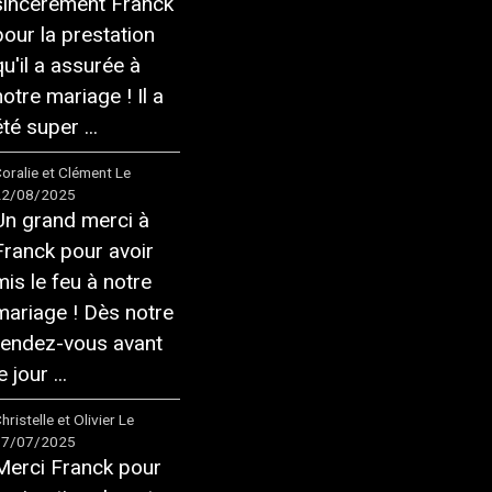
sincèrement Franck
pour la prestation
qu'il a assurée à
notre mariage ! Il a
té super ...
oralie et Clément
Le
22/08/2025
Un grand merci à
Franck pour avoir
mis le feu à notre
mariage ! Dès notre
rendez-vous avant
e jour ...
hristelle et Olivier
Le
17/07/2025
Merci Franck pour