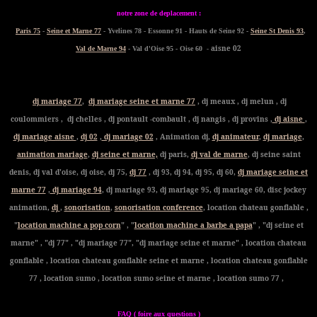
notre zone de deplacement :
Paris 75
-
Seine et Marne 77
- Yvelines 78 - Essonne 91 - Hauts de Seine 92 -
Seine St Denis 93
,
- aisne 02
Val de Marne 94
- Val d'Oise 95 - Oise 60
dj mariage 77
,
dj mariage seine et marne 77
, dj meaux , dj melun , dj
coulommiers , dj chelles , dj pontault -combault , dj nangis , dj provins ,
dj aisne
,
dj mariage aisne
,
dj 02
,
dj mariage 02
, Animation dj,
dj animateur
,
dj mariage
,
animation mariage
,
dj seine et marne,
dj paris,
dj val de marne
, dj seine saint
denis, dj val d'oise, dj oise, dj 75,
dj 77
, dj 93, dj 94, dj 95, dj 60,
dj mariage seine et
marne 77
,
dj mariage 94
, dj mariage 93, dj mariage 95, dj mariage 60, disc jockey
animation,
dj
,
sonorisation
,
sonorisation conference
, location chateau gonflable ,
"
location machine a pop corn
" , "
location machine a barbe a papa
" , "dj seine et
marne" , "dj 77" , "dj mariage 77", "dj mariage seine et marne" , location chateau
gonflable , location chateau gonflable seine et marne , location chateau gonflable
77 , location sumo , location sumo seine et marne , location sumo 77 ,
FAQ ( foire aux questions )