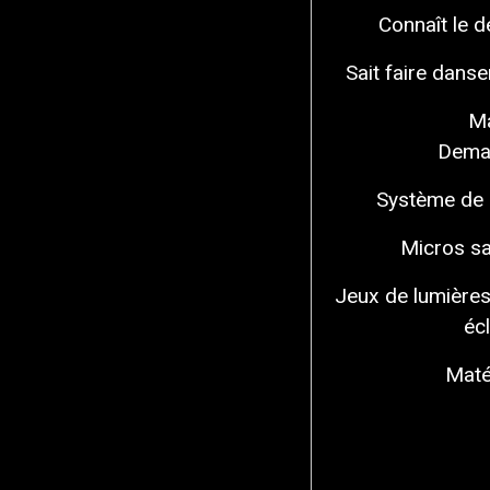
Connaît le d
Sait faire danse
Ma
Deman
Système de so
Micros sa
Jeux de lumières
éc
Maté