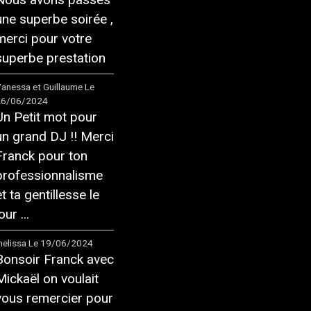
une superbe soirée ,
merci pour votre
superbe prestation
anessa et Guillaume
Le
26/06/2024
Un Petit mot pour
un grand DJ !! Merci
Franck pour ton
professionnalisme
et ta gentillesse le
our ...
elissa
Le 19/06/2024
Bonsoir Franck avec
Mickaël on voulait
vous remercier pour