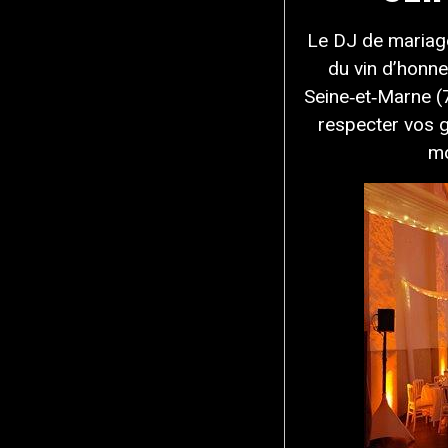
Le DJ de mariage
du vin d’honne
Seine‑et‑Marne (7
respecter vos g
mo