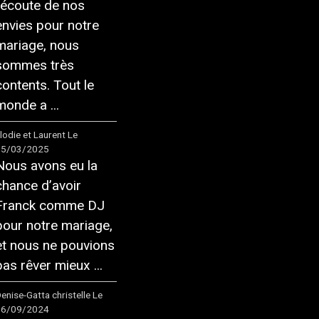
l’écoute de nos
envies pour notre
mariage, nous
sommes très
contents. Tout le
monde a ...
lodie et Laurent
Le
15/03/2025
Nous avons eu la
chance d’avoir
Franck comme DJ
pour notre mariage,
et nous ne pouvions
pas rêver mieux ...
enise-Gatta christelle
Le
16/09/2024