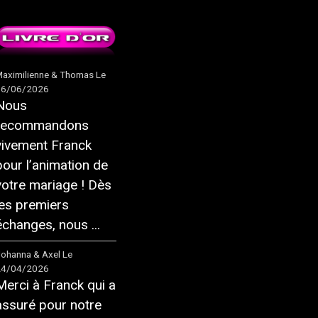
aximilienne & Thomas
Le
16/06/2026
Nous
recommandons
vivement Franck
pour l’animation de
votre mariage ! Dès
les premiers
échanges, nous ...
ohanna & Axel
Le
24/04/2026
Merci à Franck qui a
assuré pour notre