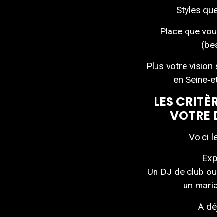
Styles qu
Place que vou
(be
Plus votre vision 
en Seine‑e
LES CRITÈ
VOTRE D
Voici l
Exp
Un DJ de club ou
un maria
A dé