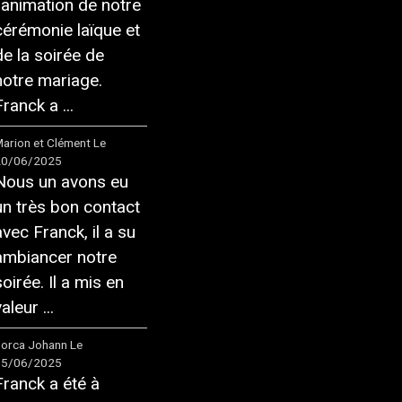
l'animation de notre
cérémonie laïque et
de la soirée de
notre mariage.
ranck a ...
arion et Clément
Le
20/06/2025
Nous un avons eu
un très bon contact
avec Franck, il a su
ambiancer notre
soirée. Il a mis en
aleur ...
orca Johann
Le
05/06/2025
Franck a été à