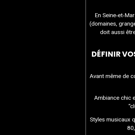
En Seine‑et‑Marn
(domaines, grange
doit aussi êt
DÉFINIR VO
Avant même de con
Ambiance chic et 
“c
Styles musicaux q
80,