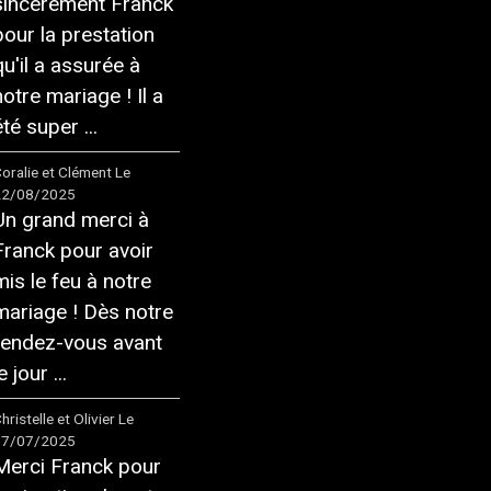
sincèrement Franck
pour la prestation
qu'il a assurée à
notre mariage ! Il a
té super ...
oralie et Clément
Le
22/08/2025
Un grand merci à
Franck pour avoir
mis le feu à notre
mariage ! Dès notre
rendez-vous avant
e jour ...
hristelle et Olivier
Le
17/07/2025
Merci Franck pour