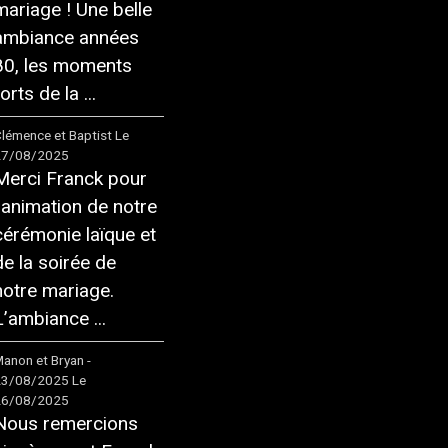
mariage ! Une belle
ambiance années
80, les moments
orts de la ...
lémence et Baptist
Le
27/08/2025
Merci Franck pour
l'animation de notre
cérémonie laïque et
de la soirée de
notre mariage.
L’ambiance ...
anon et Bryan -
23/08/2025
Le
26/08/2025
Nous remercions