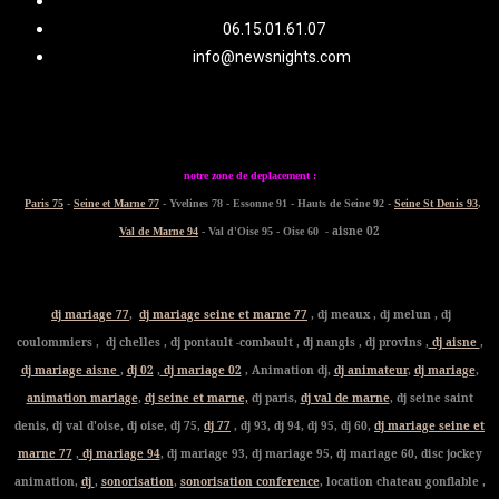
06.15.01.61.07
info@newsnights.com
notre zone de deplacement :
Paris 75
-
Seine et Marne 77
- Yvelines 78 - Essonne 91 - Hauts de Seine 92 -
Seine St Denis 93
,
- aisne 02
Val de Marne 94
- Val d'Oise 95 - Oise 60
dj mariage 77
,
dj mariage seine et marne 77
, dj meaux , dj melun , dj
coulommiers , dj chelles , dj pontault -combault , dj nangis , dj provins ,
dj aisne
,
dj mariage aisne
,
dj 02
,
dj mariage 02
, Animation dj,
dj animateur
,
dj mariage
,
animation mariage
,
dj seine et marne,
dj paris,
dj val de marne
, dj seine saint
denis, dj val d'oise, dj oise, dj 75,
dj 77
, dj 93, dj 94, dj 95, dj 60,
dj mariage seine et
marne 77
,
dj mariage 94
, dj mariage 93, dj mariage 95, dj mariage 60, disc jockey
animation,
dj
,
sonorisation
,
sonorisation conference
, location chateau gonflable ,