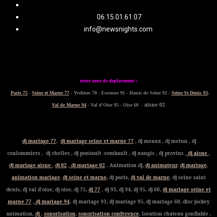
06.15.01.61.07
info@newsnights.com
notre zone de deplacement :
Paris 75
-
Seine et Marne 77
- Yvelines 78 - Essonne 91 - Hauts de Seine 92 -
Seine St Denis 93
,
- aisne 02
Val de Marne 94
- Val d'Oise 95 - Oise 60
dj mariage 77
,
dj mariage seine et marne 77
, dj meaux , dj melun , dj
coulommiers , dj chelles , dj pontault -combault , dj nangis , dj provins ,
dj aisne
,
dj mariage aisne
,
dj 02
,
dj mariage 02
, Animation dj,
dj animateur
,
dj mariage
,
animation mariage
,
dj seine et marne,
dj paris,
dj val de marne
, dj seine saint
denis, dj val d'oise, dj oise, dj 75,
dj 77
, dj 93, dj 94, dj 95, dj 60,
dj mariage seine et
marne 77
,
dj mariage 94
, dj mariage 93, dj mariage 95, dj mariage 60, disc jockey
animation,
dj
,
sonorisation
,
sonorisation conference
, location chateau gonflable ,