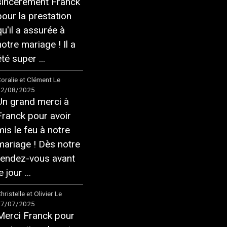
sincèrement Franck
pour la prestation
qu'il a assurée à
notre mariage ! Il a
té super ...
oralie et Clément
Le
22/08/2025
Un grand merci à
Franck pour avoir
mis le feu à notre
mariage ! Dès notre
rendez-vous avant
e jour ...
hristelle et Olivier
Le
17/07/2025
Merci Franck pour