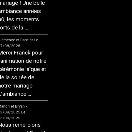
mariage ! Une belle
ambiance années
80, les moments
orts de la ...
lémence et Baptist
Le
27/08/2025
Merci Franck pour
l'animation de notre
cérémonie laïque et
de la soirée de
notre mariage.
L’ambiance ...
anon et Bryan -
23/08/2025
Le
26/08/2025
Nous remercions