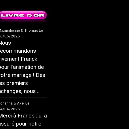
aximilienne & Thomas
Le
16/06/2026
Nous
recommandons
vivement Franck
pour l’animation de
votre mariage ! Dès
les premiers
échanges, nous ...
ohanna & Axel
Le
24/04/2026
Merci à Franck qui a
assuré pour notre