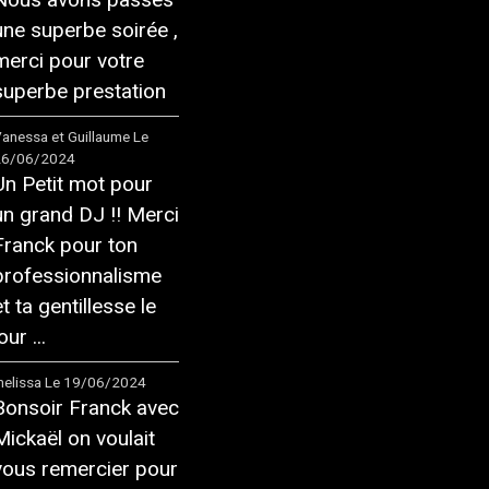
une superbe soirée ,
merci pour votre
superbe prestation
anessa et Guillaume
Le
26/06/2024
Un Petit mot pour
un grand DJ !! Merci
Franck pour ton
professionnalisme
et ta gentillesse le
our ...
elissa
Le 19/06/2024
Bonsoir Franck avec
Mickaël on voulait
vous remercier pour