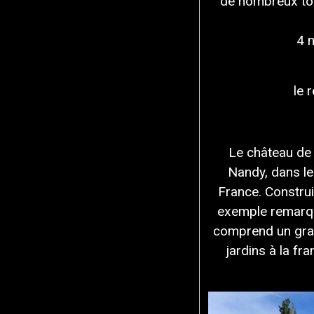
de nombreux tou
4 
le 
Le château de 
Nandy, dans le
France. Construi
exemple remarqua
comprend un gra
jardins à la fr