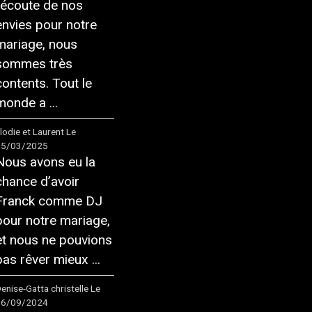
l’écoute de nos
envies pour notre
mariage, nous
sommes très
contents. Tout le
monde a ...
lodie et Laurent
Le
15/03/2025
Nous avons eu la
chance d’avoir
Franck comme DJ
pour notre mariage,
et nous ne pouvions
pas rêver mieux ...
enise-Gatta christelle
Le
16/09/2024