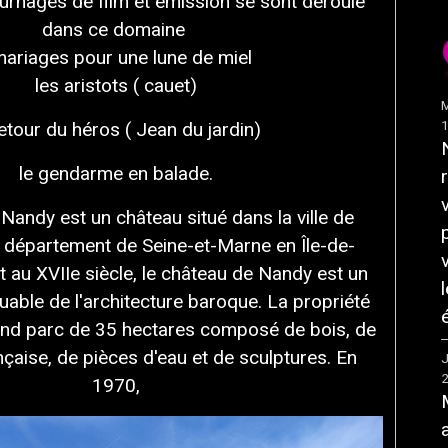
rnages de film et émission se sont déroulé
dans ce domaine
mariages pour une lune de miel
les aristots ( cauet)
M
retour du héros ( Jean du jardin)
le gendarme en balade.
Nandy est un château situé dans la ville de
 département de Seine-et-Marne en Île-de-
t au XVIIe siècle, le château de Nandy est un
ble de l'architecture baroque. La propriété
nd parc de 35 hectares composé de bois, de
ançaise, de pièces d'eau et de sculptures. En
J
1970,