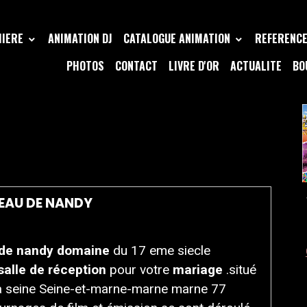
MIERE
ANIMATION DJ
CATALOGUE ANIMATION
REFERENCE 
PHOTOS
CONTACT
LIVRE D'OR
ACTUALITE
BO
 NANDY CHATEAU DE
EAU DE NANDY
de nandy domaine
du 17 eme siecle
salle de réception
pour votre
mariage
.situé
a seine Seine-et-marne-marne marne 77