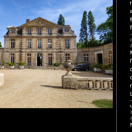
f
C
M