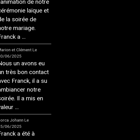
l'animation de notre
cérémonie laïque et
de la soirée de
notre mariage.
ranck a ...
arion et Clément
Le
20/06/2025
Nous un avons eu
un très bon contact
avec Franck, il a su
ambiancer notre
soirée. Il a mis en
aleur ...
orca Johann
Le
05/06/2025
Franck a été à