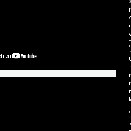
é
C
l
C