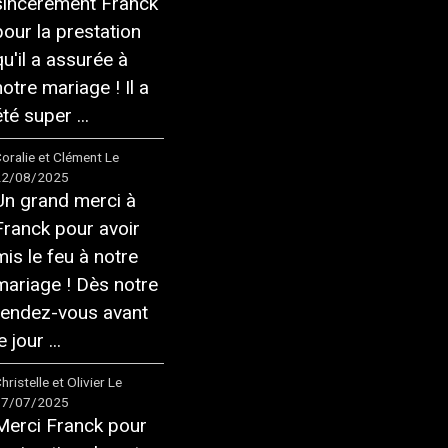
sincèrement Franck
pour la prestation
qu'il a assurée à
notre mariage ! Il a
té super ...
oralie et Clément
Le
22/08/2025
Un grand merci à
Franck pour avoir
mis le feu à notre
mariage ! Dès notre
rendez-vous avant
e jour ...
hristelle et Olivier
Le
17/07/2025
Merci Franck pour