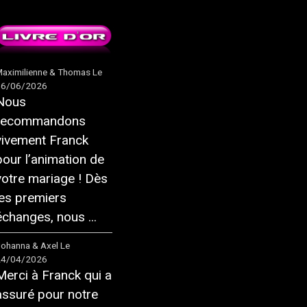
aximilienne & Thomas
Le
16/06/2026
Nous
recommandons
vivement Franck
pour l’animation de
votre mariage ! Dès
les premiers
échanges, nous ...
ohanna & Axel
Le
24/04/2026
Merci à Franck qui a
assuré pour notre