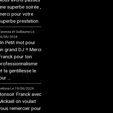
une superbe soirée ,
merci pour votre
superbe prestation
anessa et Guillaume
Le
26/06/2024
Un Petit mot pour
un grand DJ !! Merci
Franck pour ton
professionnalisme
et ta gentillesse le
our ...
elissa
Le 19/06/2024
Bonsoir Franck avec
Mickaël on voulait
vous remercier pour