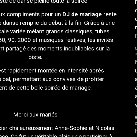
ste de danse pleine toute la soirée
aux compliments pour un
DJ de mariage
reste
de danse remplie du début à la fin. Grâce à une
cale variée mêlant grands classiques, tubes
F
80, 90, 2000 et musiques festives, les invités
nt partagé des moments inoubliables sur la
M
piste.
st rapidement montée en intensité après
e bal, permettant aux convives de profiter
nt de cette belle soirée de mariage.
v
Merci aux mariés
B
cier chaleureusement Anne-Sophie et Nicolas
ce. Ce fut un véritable plaisir de participer à