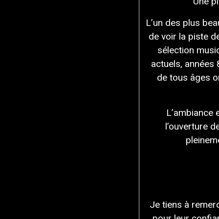
Une pi
L’un des plus be
de voir la piste 
sélection musi
actuels, années 
de tous âges o
L’ambiance e
l’ouverture d
pleineme
Je tiens à remer
pour leur confian