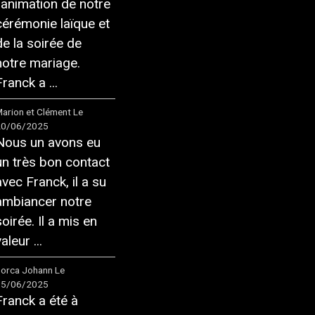
l'animation de notre
cérémonie laïque et
de la soirée de
notre mariage.
ranck a ...
arion et Clément
Le
20/06/2025
Nous un avons eu
un très bon contact
avec Franck, il a su
ambiancer notre
soirée. Il a mis en
aleur ...
orca Johann
Le
05/06/2025
Franck a été à