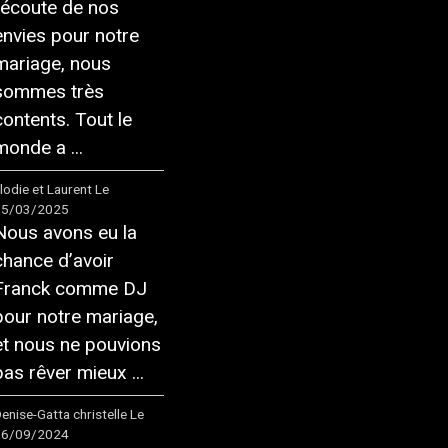
l’écoute de nos
envies pour notre
mariage, nous
sommes très
contents. Tout le
monde a ...
lodie et Laurent
Le
15/03/2025
Nous avons eu la
chance d’avoir
Franck comme DJ
pour notre mariage,
et nous ne pouvions
pas rêver mieux ...
enise-Gatta christelle
Le
16/09/2024