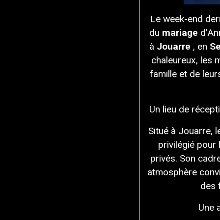
Le week-end dernie
du
mariage
d’An
à
Jouarre
, en
Se
chaleureux, les 
famille et de leu
Un lieu de récept
Situé à Jouarre, 
privilégié pour
privés. Son cadr
atmosphère conviv
des 
Une 