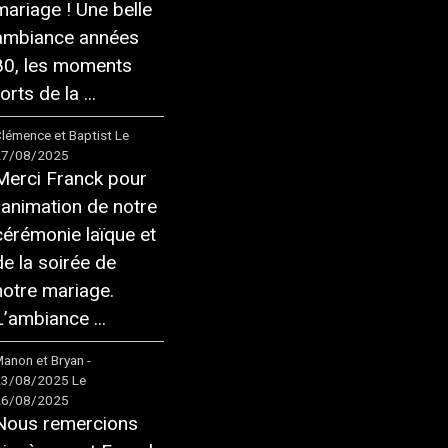
mariage ! Une belle
ambiance années
80, les moments
orts de la ...
lémence et Baptist
Le
27/08/2025
Merci Franck pour
l'animation de notre
cérémonie laïque et
de la soirée de
notre mariage.
L’ambiance ...
anon et Bryan -
23/08/2025
Le
26/08/2025
Nous remercions