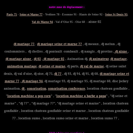
notre zone de deplacement :
Paris 75
-
Seine et Marne 77
- Yvelines 78 - Essonne 91 - Hauts de Seine 92 -
Seine St Denis 93
,
- aisne 02
Val de Marne 94
- Val d'Oise 95 - Oise 60
dj mariage 77
,
dj mariage seine et marne 77
, dj meaux , dj melun , dj
coulommiers , dj chelles , dj pontault -combault , dj nangis , dj provins ,
dj aisne
,
dj mariage aisne
,
dj 02
,
dj mariage 02
, Animation dj,
dj animateur
,
dj mariage
,
animation mariage
,
dj seine et marne,
dj paris,
dj val de marne
, dj seine saint
denis, dj val d'oise, dj oise, dj 75,
dj 77
, dj 93, dj 94, dj 95, dj 60,
dj mariage seine et
marne 77
,
dj mariage 94
, dj mariage 93, dj mariage 95, dj mariage 60, disc jockey
animation,
dj
,
sonorisation
,
sonorisation conference
, location chateau gonflable ,
"
location machine a pop corn
" , "
location machine a barbe a papa
" , "dj seine et
marne" , "dj 77" , "dj mariage 77", "dj mariage seine et marne" , location chateau
gonflable , location chateau gonflable seine et marne , location chateau gonflable
77 , location sumo , location sumo seine et marne , location sumo 77 ,