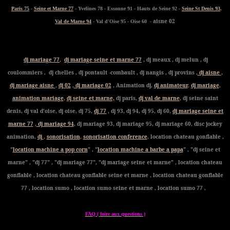
Paris 75
-
Seine et Marne 77
- Yvelines 78 - Essonne 91 - Hauts de Seine 92 -
Seine St Denis 93
,
- aisne 02
Val de Marne 94
- Val d'Oise 95 - Oise 60
dj mariage 77
,
dj mariage seine et marne 77
, dj meaux , dj melun , dj
coulommiers , dj chelles , dj pontault -combault , dj nangis , dj provins ,
dj aisne
,
dj mariage aisne
,
dj 02
,
dj mariage 02
, Animation dj,
dj animateur
,
dj mariage
,
animation mariage
,
dj seine et marne,
dj paris,
dj val de marne
, dj seine saint
denis, dj val d'oise, dj oise, dj 75,
dj 77
, dj 93, dj 94, dj 95, dj 60,
dj mariage seine et
marne 77
,
dj mariage 94
, dj mariage 93, dj mariage 95, dj mariage 60, disc jockey
animation,
dj
,
sonorisation
,
sonorisation conference
, location chateau gonflable ,
"
location machine a pop corn
" , "
location machine a barbe a papa
" , "dj seine et
marne" , "dj 77" , "dj mariage 77", "dj mariage seine et marne" , location chateau
gonflable , location chateau gonflable seine et marne , location chateau gonflable
77 , location sumo , location sumo seine et marne , location sumo 77 ,
FAQ ( foire aux questions )