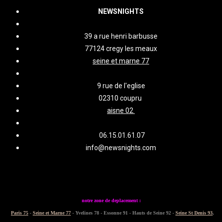
NEWSNIGHTS
39 a rue henri barbusse
77124 cregy les meaux
seine et marne 77
9 rue de l'eglise
02310 coupru
aisne 02
06.15.01.61.07
info@newsnights.com
notre zone de deplacement :
Paris 75
-
Seine et Marne 77
- Yvelines 78 - Essonne 91 - Hauts de Seine 92 -
Seine St Denis 93
,