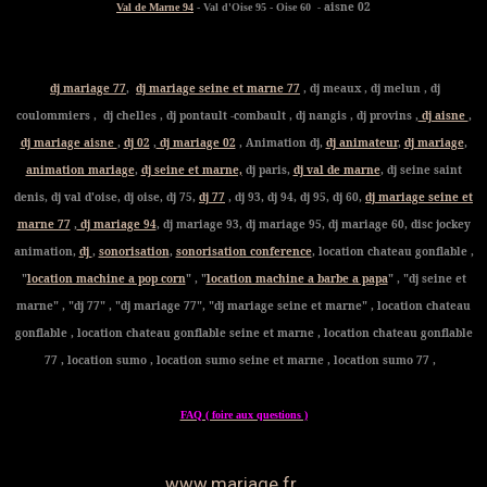
- aisne 02
Val de Marne 94
- Val d'Oise 95 - Oise 60
dj mariage 77
,
dj mariage seine et marne 77
, dj meaux , dj melun , dj
coulommiers , dj chelles , dj pontault -combault , dj nangis , dj provins ,
dj aisne
,
dj mariage aisne
,
dj 02
,
dj mariage 02
, Animation dj,
dj animateur
,
dj mariage
,
animation mariage
,
dj seine et marne,
dj paris,
dj val de marne
, dj seine saint
denis, dj val d'oise, dj oise, dj 75,
dj 77
, dj 93, dj 94, dj 95, dj 60,
dj mariage seine et
marne 77
,
dj mariage 94
, dj mariage 93, dj mariage 95, dj mariage 60, disc jockey
animation,
dj
,
sonorisation
,
sonorisation conference
, location chateau gonflable ,
"
location machine a pop corn
" , "
location machine a barbe a papa
" , "dj seine et
marne" , "dj 77" , "dj mariage 77", "dj mariage seine et marne" , location chateau
gonflable , location chateau gonflable seine et marne , location chateau gonflable
77 , location sumo , location sumo seine et marne , location sumo 77 ,
FAQ ( foire aux questions )
www.mariage.fr