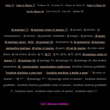
Paris 75
-
Seine et Marne 77
- Yvelines 78 - Essonne 91 - Hauts de Seine 92 -
Seine St Denis 93
,
- aisne 02
Val de Marne 94
- Val d'Oise 95 - Oise 60
dj mariage 77
,
dj mariage seine et marne 77
, dj meaux , dj melun , dj
coulommiers , dj chelles , dj pontault -combault , dj nangis , dj provins ,
dj aisne
,
dj mariage aisne
,
dj 02
,
dj mariage 02
, Animation dj,
dj animateur
,
dj mariage
,
animation mariage
,
dj seine et marne,
dj paris,
dj val de marne
, dj seine saint
denis, dj val d'oise, dj oise, dj 75,
dj 77
, dj 93, dj 94, dj 95, dj 60,
dj mariage seine et
marne 77
,
dj mariage 94
, dj mariage 93, dj mariage 95, dj mariage 60, disc jockey
animation,
dj
,
sonorisation
,
sonorisation conference
, location chateau gonflable ,
"
location machine a pop corn
" , "
location machine a barbe a papa
" , "dj seine et
marne" , "dj 77" , "dj mariage 77", "dj mariage seine et marne" , location chateau
gonflable , location chateau gonflable seine et marne , location chateau gonflable
77 , location sumo , location sumo seine et marne , location sumo 77 ,
FAQ ( foire aux questions )