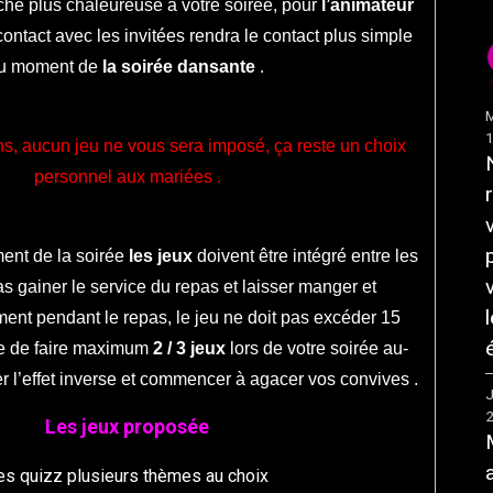
che plus chaleureuse a votre soirée, pour
l’animateur
contact avec les
invitées
rendra le contact plus simple
u moment de
la soirée dansante
.
M
ns, aucun jeu
ne vous sera imposé,
ça
reste un choix
personnel
aux mariées
.
ent de la soirée
les jeux
doivent
être
intégré entre les
as gainer
le service du repas et laisser manger et
ment
pendant le repas,
le jeu
ne doit pas
excéder
15
e
de faire maximum
2 / 3 jeux
lors de votre soirée
au-
r l’effet
inverse
et commencer
à
agacer vos convives .
J
Les jeux proposée
es quizz plusieurs thèmes au choix