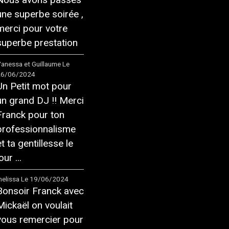
une superbe soirée ,
merci pour votre
superbe prestation
anessa et Guillaume
Le
26/06/2024
Un Petit mot pour
un grand DJ !! Merci
Franck pour ton
professionnalisme
et ta gentillesse le
our ...
elissa
Le 19/06/2024
Bonsoir Franck avec
Mickaël on voulait
vous remercier pour