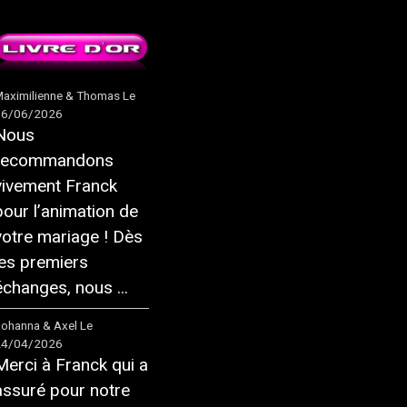
aximilienne & Thomas
Le
16/06/2026
Nous
recommandons
vivement Franck
pour l’animation de
votre mariage ! Dès
les premiers
échanges, nous ...
ohanna & Axel
Le
24/04/2026
Merci à Franck qui a
assuré pour notre