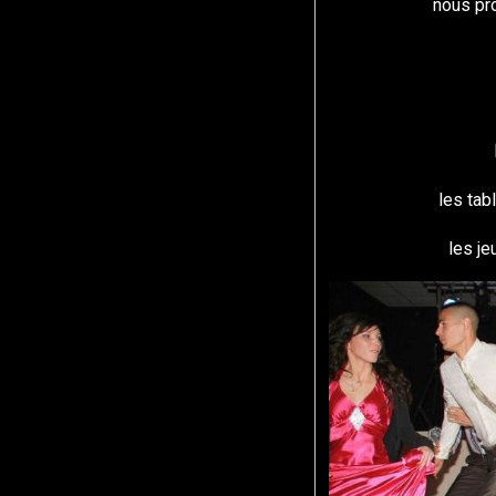
nous pr
les tab
les je