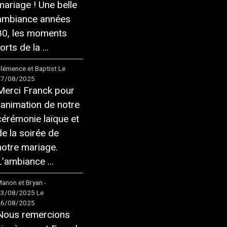
mariage ! Une belle
ambiance années
80, les moments
orts de la ...
lémence et Baptist
Le
27/08/2025
Merci Franck pour
l'animation de notre
cérémonie laïque et
de la soirée de
notre mariage.
L’ambiance ...
anon et Bryan -
23/08/2025
Le
26/08/2025
Nous remercions