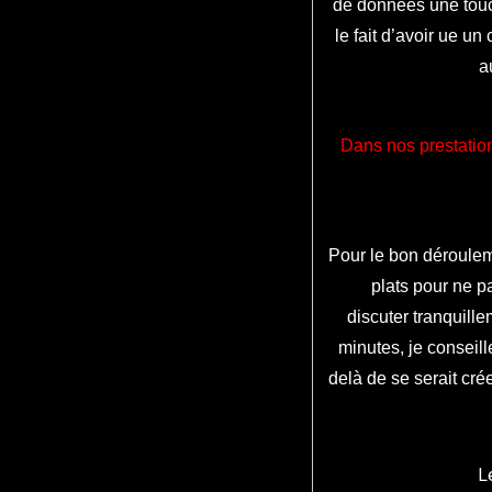
de
données
une tou
le fait d’avoir ue
un 
a
Dans nos prestatio
Pour le bon déroulem
plats pour ne p
discuter
tranquille
minutes, je
conseill
delà de
se
serait
crée
L