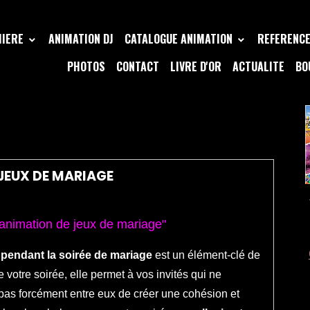
MIERE
ANIMATION DJ
CATALOGUE ANIMATION
REFERENCE 
PHOTOS
CONTACT
LIVRE D'OR
ACTUALITE
BO
IAGE
JEUX DE MARIAGE
animation de jeux de mariage"
x
pendant
la soirée de mariage
est un
élément-clé
de
e votre soirée, elle permet
à vos invités
qui ne
pas
forcément
entre eux de créer
une
cohésion et