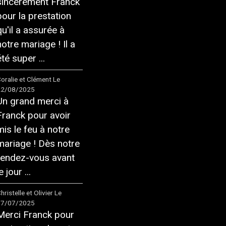
sincèrement Franck
pour la prestation
qu'il a assurée à
notre mariage ! Il a
té super ...
oralie et Clément
Le
22/08/2025
Un grand merci à
Franck pour avoir
mis le feu à notre
mariage ! Dès notre
rendez-vous avant
e jour ...
hristelle et Olivier
Le
17/07/2025
Merci Franck pour