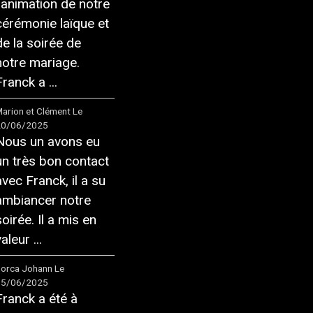
l'animation de notre
cérémonie laïque et
de la soirée de
notre mariage.
ranck a ...
arion et Clément
Le
20/06/2025
Nous un avons eu
un très bon contact
avec Franck, il a su
ambiancer notre
soirée. Il a mis en
aleur ...
orca Johann
Le
05/06/2025
Franck a été à