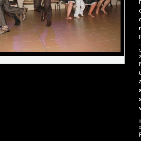
F
M
v
B