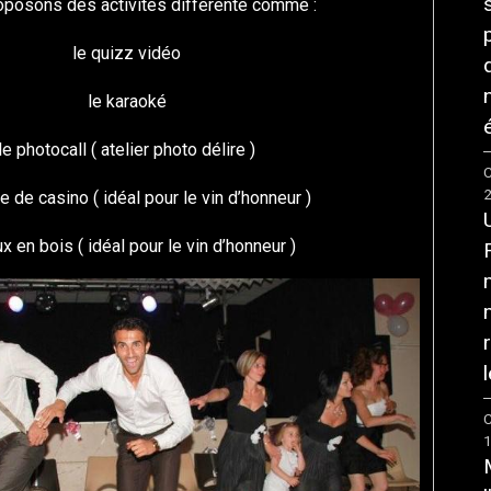
oposons des activités différente comme :
le quizz vidéo
le karaoké
é
le photocall ( atelier photo délire )
C
le de casino ( idéal pour le vin d’honneur )
ux en bois ( idéal pour le vin d’honneur )
l
C