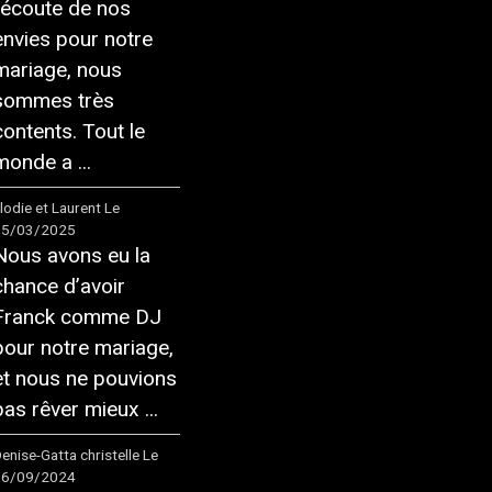
l’écoute de nos
envies pour notre
mariage, nous
sommes très
contents. Tout le
monde a ...
lodie et Laurent
Le
15/03/2025
Nous avons eu la
chance d’avoir
Franck comme DJ
pour notre mariage,
et nous ne pouvions
pas rêver mieux ...
enise-Gatta christelle
Le
16/09/2024