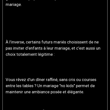
mariage.
POURQUOI CERTAINS
COUPLES PRÉFÈRENT UN
MARIAGE SANS ENFANTS
À l’inverse, certains futurs mariés choisissent de ne
pas inviter d’enfants à leur mariage, et c’est aussi un
choix totalement légitime :
POUR UNE AMBIANCE PLUS ADULTE ET
CHIC
Vous rêvez d’un dîner raffiné, sans cris ou courses
entre les tables ? Un mariage "no kids" permet de
maintenir une ambiance posée et élégante.
POUR FACILITER L’ORGANISATION