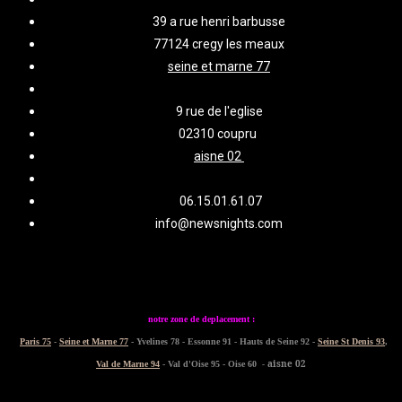
39 a rue henri barbusse
77124 cregy les meaux
seine et marne 77
9 rue de l'eglise
02310 coupru
aisne 02
06.15.01.61.07
info@newsnights.com
notre zone de deplacement :
Paris 75
-
Seine et Marne 77
- Yvelines 78 - Essonne 91 - Hauts de Seine 92 -
Seine St Denis 93
,
- aisne 02
Val de Marne 94
- Val d'Oise 95 - Oise 60