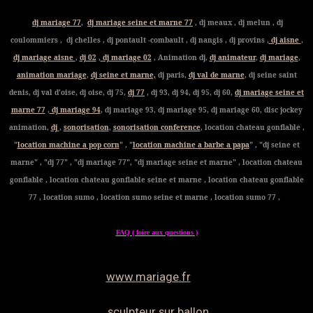
dj mariage 77
,
dj mariage seine et marne 77
, dj meaux , dj melun , dj
coulommiers , dj chelles , dj pontault -combault , dj nangis , dj provins ,
dj aisne
,
dj mariage aisne
,
dj 02
,
dj mariage 02
, Animation dj,
dj animateur
,
dj mariage
,
animation mariage
,
dj seine et marne,
dj paris,
dj val de marne
, dj seine saint
denis, dj val d'oise, dj oise, dj 75,
dj 77
, dj 93, dj 94, dj 95, dj 60,
dj mariage seine et
marne 77
,
dj mariage 94
, dj mariage 93, dj mariage 95, dj mariage 60, disc jockey
animation,
dj
,
sonorisation
,
sonorisation conference
, location chateau gonflable ,
"
location machine a pop corn
" , "
location machine a barbe a papa
" , "dj seine et
marne" , "dj 77" , "dj mariage 77", "dj mariage seine et marne" , location chateau
gonflable , location chateau gonflable seine et marne , location chateau gonflable
77 , location sumo , location sumo seine et marne , location sumo 77 ,
FAQ ( foire aux questions )
www.mariage.fr
sculpteur sur ballon