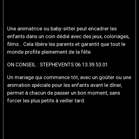
ENGAGER UNE NOUNOU OU UN
ANIMATEUR
Une animatrice ou baby-sitter peut encadrer les
enfants dans un coin dédié avec des jeux, coloriages,
films… Cela libère les parents et garantit que tout le
monde profite pleinement de la fête.
ON CONSEIL : STEPHEVENTS 06.13.39.53.01
Un mariage qui commence tôt, avec un goûter ou une
animation spéciale pour les enfants avant le dîner,
permet à chacun de passer un bon moment, sans
forcer les plus petits à veiller tard.
LE MOT DU DJ : ENFANTS +
MUSIQUE = MAGIE… AVEC UN
PEU D’ORGANISATION !