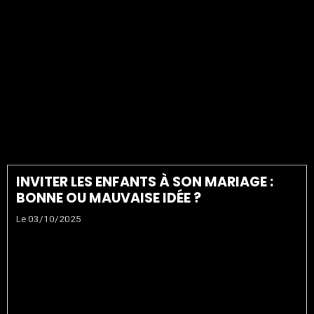
AVEC ENFANTS
ORGANISATION
MARIAGE ENFANTS
AMBIANCE MARIAGE
FAMILLE
INVITER LES ENFANTS À SON MARIAGE :
BONNE OU MAUVAISE IDÉE ?
Le 03/10/2025
INVITER LES ENFANTS
À SON MARIAGE :