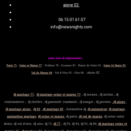
aisne 02
06.15.01.61.07
info@newsnights.com
notre zone de deplacement :
Paris 75
-
Seine et Marne 77
- Yvelines 78 - Essonne 91 - Hauts de Seine 92 -
Seine St Denis 93
,
- aisne 02
Val de Marne 94
- Val d'Oise 95 - Oise 60
dj mariage 77
,
dj mariage seine et marne 77
, dj meaux , dj melun , dj
coulommiers , dj chelles , dj pontault -combault , dj nangis , dj provins ,
dj aisne
,
dj mariage aisne
,
dj 02
,
dj mariage 02
, Animation dj,
dj animateur
,
dj mariage
,
animation mariage
,
dj seine et marne,
dj paris,
dj val de marne
, dj seine saint
denis, dj val d'oise, dj oise, dj 75,
dj 77
, dj 93, dj 94, dj 95, dj 60,
dj mariage seine et