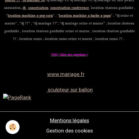
marne 77
,
dj mariage 94
, dj mariage 93, dj mariage 95, dj mariage 60, disc jockey
animation,
dj
,
sonorisation
,
sonorisation conference
, location chateau gonflable ,
"
location machine a pop corn
" , "
location machine a barbe a papa
" , "dj seine et
marne" , "dj 77" , "dj mariage 77", "dj mariage seine et marne" , location chateau
gonflable , location chateau gonflable seine et marne , location chateau gonflable
77 , location sumo , location sumo seine et marne , location sumo 77 ,
FAQ ( foire aux questions )
www.mariage.fr
sculpteur sur ballon
Mentions légales
Gestion des cookies