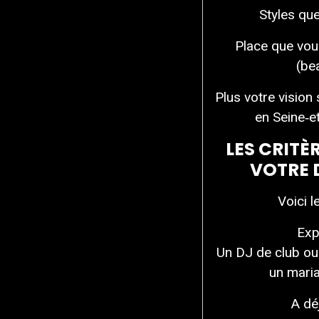
Styles qu
Place que vou
(be
Plus votre vision 
en Seine‑e
LES CRITÈ
VOTRE D
Voici l
Exp
Un DJ de club ou
un maria
A dé