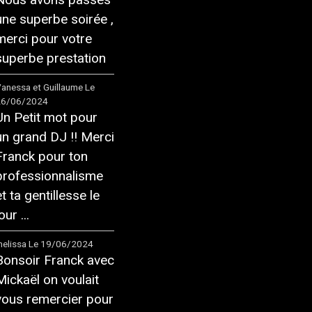
une superbe soirée ,
merci pour votre
superbe prestation
anessa et Guillaume
Le
26/06/2024
Un Petit mot pour
un grand DJ !! Merci
Franck pour ton
professionnalisme
et ta gentillesse le
our ...
elissa
Le 19/06/2024
Bonsoir Franck avec
Mickaël on voulait
vous remercier pour