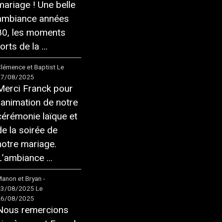
mariage ! Une belle
ambiance années
80, les moments
orts de la ...
lémence et Baptist
Le
27/08/2025
Merci Franck pour
l'animation de notre
cérémonie laïque et
de la soirée de
notre mariage.
L’ambiance ...
anon et Bryan -
23/08/2025
Le
26/08/2025
Nous remercions