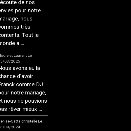
l’écoute de nos
envies pour notre
mariage, nous
sommes très
contents. Tout le
monde a ...
lodie et Laurent
Le
15/03/2025
Nous avons eu la
chance d’avoir
Franck comme DJ
pour notre mariage,
et nous ne pouvions
pas rêver mieux ...
enise-Gatta christelle
Le
16/09/2024