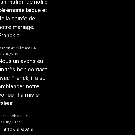
l'animation de notre
cérémonie laïque et
de la soirée de
notre mariage.
ranck a ...
arion et Clément
Le
20/06/2025
Nous un avons eu
un très bon contact
avec Franck, il a su
ambiancer notre
soirée. Il a mis en
aleur ...
orca Johann
Le
05/06/2025
Franck a été à