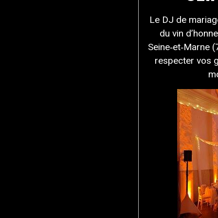
Le DJ de mariage
du vin d’honne
Seine‑et‑Marne (7
respecter vos g
mo