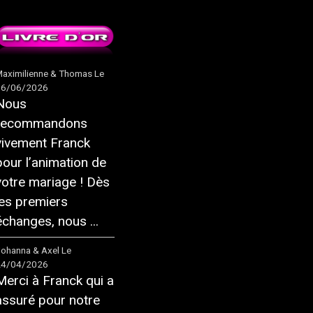
aximilienne & Thomas
Le
16/06/2026
Nous
recommandons
vivement Franck
pour l’animation de
votre mariage ! Dès
les premiers
échanges, nous ...
ohanna & Axel
Le
24/04/2026
Merci à Franck qui a
assuré pour notre