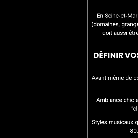
En Seine‑et‑Marn
(domaines, grange
doit aussi êt
DÉFINIR VO
Avant même de con
Ambiance chic et 
“c
Styles musicaux q
80,