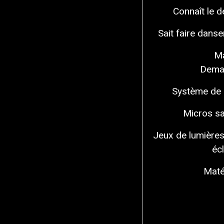
Connaît le d
Sait faire danse
Ma
Deman
Système de so
Micros sa
Jeux de lumières
éc
Maté