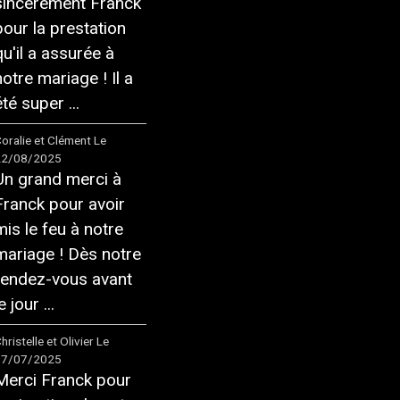
sincèrement Franck
pour la prestation
qu'il a assurée à
notre mariage ! Il a
té super ...
oralie et Clément
Le
22/08/2025
Un grand merci à
Franck pour avoir
mis le feu à notre
mariage ! Dès notre
rendez-vous avant
e jour ...
hristelle et Olivier
Le
17/07/2025
Merci Franck pour