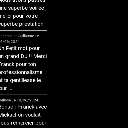
une superbe soirée ,
merci pour votre
superbe prestation
anessa et Guillaume
Le
26/06/2024
Un Petit mot pour
un grand DJ !! Merci
Franck pour ton
professionnalisme
et ta gentillesse le
our ...
elissa
Le 19/06/2024
Bonsoir Franck avec
Mickaël on voulait
vous remercier pour