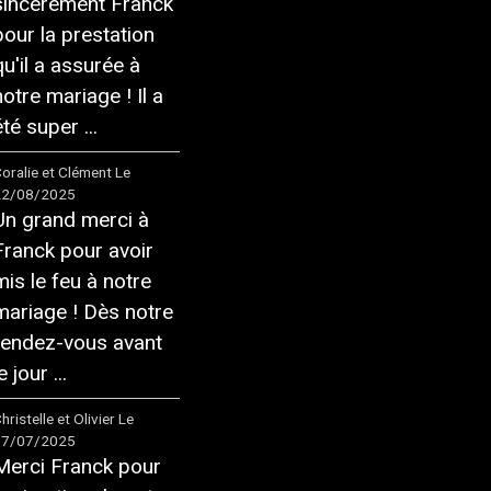
sincèrement Franck
pour la prestation
qu'il a assurée à
notre mariage ! Il a
té super ...
oralie et Clément
Le
22/08/2025
Un grand merci à
Franck pour avoir
mis le feu à notre
mariage ! Dès notre
rendez-vous avant
e jour ...
hristelle et Olivier
Le
17/07/2025
Merci Franck pour