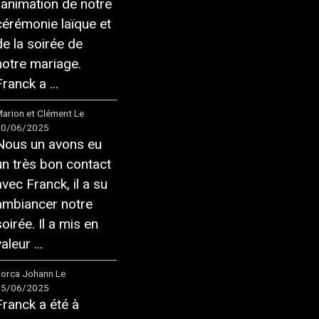
l'animation de notre
cérémonie laïque et
de la soirée de
notre mariage.
ranck a ...
arion et Clément
Le
20/06/2025
Nous un avons eu
un très bon contact
avec Franck, il a su
ambiancer notre
soirée. Il a mis en
aleur ...
orca Johann
Le
05/06/2025
Franck a été à