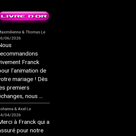
aximilienne & Thomas
Le
16/06/2026
Nous
recommandons
vivement Franck
pour l’animation de
votre mariage ! Dès
les premiers
échanges, nous ...
ohanna & Axel
Le
24/04/2026
Merci à Franck qui a
assuré pour notre