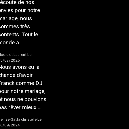
l’écoute de nos
envies pour notre
mariage, nous
sommes très
contents. Tout le
monde a ...
lodie et Laurent
Le
15/03/2025
Nous avons eu la
chance d’avoir
Franck comme DJ
pour notre mariage,
et nous ne pouvions
pas rêver mieux ...
enise-Gatta christelle
Le
16/09/2024