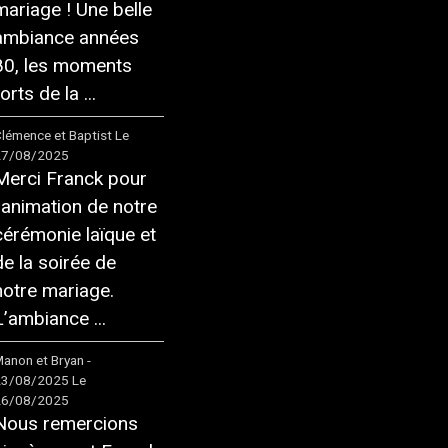
mariage ! Une belle
ambiance années
80, les moments
orts de la ...
lémence et Baptist
Le
27/08/2025
Merci Franck pour
l'animation de notre
cérémonie laïque et
de la soirée de
notre mariage.
L’ambiance ...
anon et Bryan -
23/08/2025
Le
26/08/2025
Nous remercions