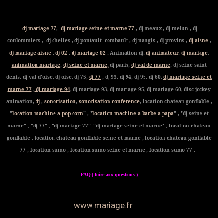
dj mariage 77
,
dj mariage seine et marne 77
, dj meaux , dj melun , dj
coulommiers , dj chelles , dj pontault -combault , dj nangis , dj provins ,
dj aisne
,
dj mariage aisne
,
dj 02
,
dj mariage 02
, Animation dj,
dj animateur
,
dj mariage
,
animation mariage
,
dj seine et marne,
dj paris,
dj val de marne
, dj seine saint
denis, dj val d'oise, dj oise, dj 75,
dj 77
, dj 93, dj 94, dj 95, dj 60,
dj mariage seine et
marne 77
,
dj mariage 94
, dj mariage 93, dj mariage 95, dj mariage 60, disc jockey
animation,
dj
,
sonorisation
,
sonorisation conference
, location chateau gonflable ,
"
location machine a pop corn
" , "
location machine a barbe a papa
" , "dj seine et
marne" , "dj 77" , "dj mariage 77", "dj mariage seine et marne" , location chateau
gonflable , location chateau gonflable seine et marne , location chateau gonflable
77 , location sumo , location sumo seine et marne , location sumo 77 ,
FAQ ( foire aux questions )
www.mariage.fr