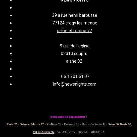
39 a rue henri barbusse
77124 cregy les meaux
seine et marne 77
9 rue de l'eglise
02310 coupru
aisne 02
06.15.01.61.07
info@newsnights.com
notre zone de deplacement :
Paris 75
-
Seine et Marne 77
- Yvelines 78 - Essonne 91 - Hauts de Seine 92 -
Seine St Denis 93
,
- aisne 02
Val de Marne 94
- Val d'Oise 95 - Oise 60