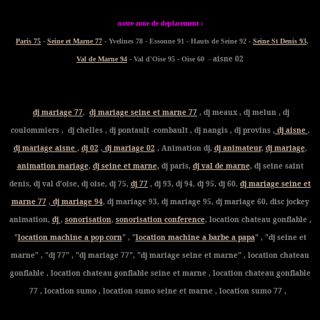
notre zone de deplacement :
Paris 75
-
Seine et Marne 77
- Yvelines 78 - Essonne 91 - Hauts de Seine 92 -
Seine St Denis 93
,
- aisne 02
Val de Marne 94
- Val d'Oise 95 - Oise 60
dj mariage 77
,
dj mariage seine et marne 77
, dj meaux , dj melun , dj
coulommiers , dj chelles , dj pontault -combault , dj nangis , dj provins ,
dj aisne
,
dj mariage aisne
,
dj 02
,
dj mariage 02
, Animation dj,
dj animateur
,
dj mariage
,
animation mariage
,
dj seine et marne,
dj paris,
dj val de marne
, dj seine saint
denis, dj val d'oise, dj oise, dj 75,
dj 77
, dj 93, dj 94, dj 95, dj 60,
dj mariage seine et
marne 77
,
dj mariage 94
, dj mariage 93, dj mariage 95, dj mariage 60, disc jockey
animation,
dj
,
sonorisation
,
sonorisation conference
, location chateau gonflable ,
"
location machine a pop corn
" , "
location machine a barbe a papa
" , "dj seine et
marne" , "dj 77" , "dj mariage 77", "dj mariage seine et marne" , location chateau
gonflable , location chateau gonflable seine et marne , location chateau gonflable
77 , location sumo , location sumo seine et marne , location sumo 77 ,