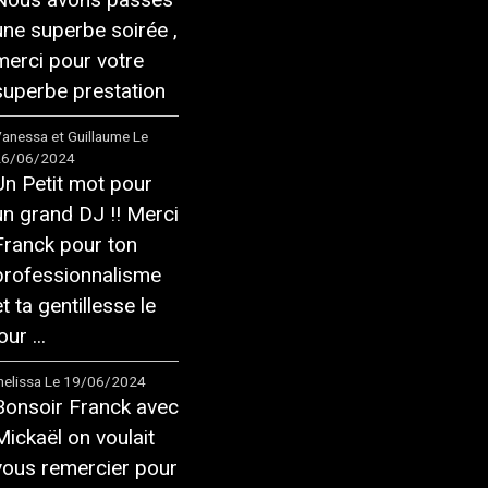
une superbe soirée ,
merci pour votre
superbe prestation
anessa et Guillaume
Le
26/06/2024
Un Petit mot pour
un grand DJ !! Merci
Franck pour ton
professionnalisme
et ta gentillesse le
our ...
elissa
Le 19/06/2024
Bonsoir Franck avec
Mickaël on voulait
vous remercier pour