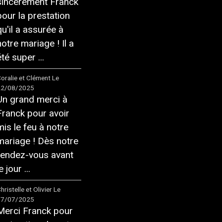
sincèrement Franck
pour la prestation
qu'il a assurée à
notre mariage ! Il a
té super ...
oralie et Clément
Le
22/08/2025
Un grand merci à
Franck pour avoir
mis le feu à notre
mariage ! Dès notre
rendez-vous avant
e jour ...
hristelle et Olivier
Le
17/07/2025
Merci Franck pour