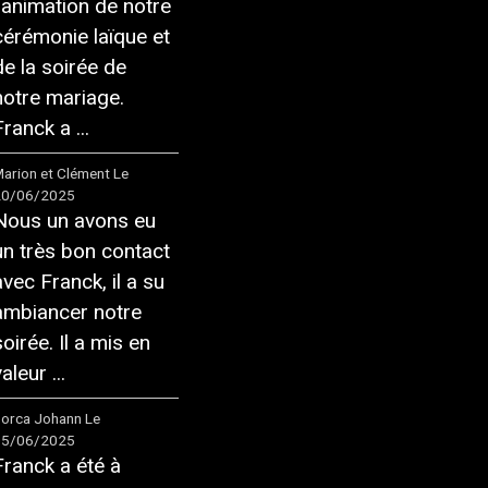
l'animation de notre
cérémonie laïque et
de la soirée de
notre mariage.
ranck a ...
arion et Clément
Le
20/06/2025
Nous un avons eu
un très bon contact
avec Franck, il a su
ambiancer notre
soirée. Il a mis en
aleur ...
orca Johann
Le
05/06/2025
Franck a été à