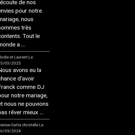
l’écoute de nos
envies pour notre
mariage, nous
sommes très
contents. Tout le
monde a ...
lodie et Laurent
Le
15/03/2025
Nous avons eu la
chance d’avoir
Franck comme DJ
pour notre mariage,
et nous ne pouvions
pas rêver mieux ...
enise-Gatta christelle
Le
16/09/2024