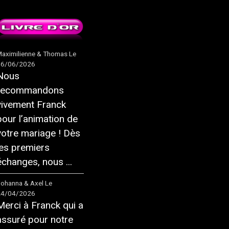
aximilienne & Thomas
Le
16/06/2026
Nous
recommandons
vivement Franck
pour l’animation de
votre mariage ! Dès
les premiers
échanges, nous ...
ohanna & Axel
Le
24/04/2026
Merci à Franck qui a
assuré pour notre