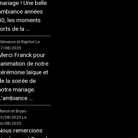
mariage ! Une belle
ambiance années
80, les moments
orts de la ...
lémence et Baptist
Le
27/08/2025
Merci Franck pour
l'animation de notre
cérémonie laïque et
de la soirée de
notre mariage.
L’ambiance ...
anon et Bryan -
23/08/2025
Le
26/08/2025
Nous remercions