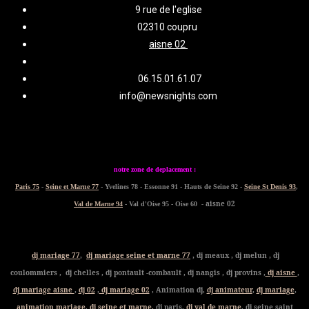
9 rue de l'eglise
02310 coupru
aisne 02
06.15.01.61.07
info@newsnights.com
notre zone de deplacement :
Paris 75
-
Seine et Marne 77
- Yvelines 78 - Essonne 91 - Hauts de Seine 92 -
Seine St Denis 93
,
- aisne 02
Val de Marne 94
- Val d'Oise 95 - Oise 60
dj mariage 77
,
dj mariage seine et marne 77
, dj meaux , dj melun , dj
coulommiers , dj chelles , dj pontault -combault , dj nangis , dj provins ,
dj aisne
,
dj mariage aisne
,
dj 02
,
dj mariage 02
, Animation dj,
dj animateur
,
dj mariage
,
animation mariage
,
dj seine et marne,
dj paris,
dj val de marne
, dj seine saint