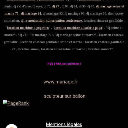
denis, dj val d'oise, dj oise, dj 75,
dj 77
, dj 93, dj 94, dj 95, dj 60,
dj mariage seine et
marne 77
,
dj mariage 94
, dj mariage 93, dj mariage 95, dj mariage 60, disc jockey
animation,
dj
,
sonorisation
,
sonorisation conference
, location chateau gonflable ,
"
location machine a pop corn
" , "
location machine a barbe a papa
" , "dj seine et
marne" , "dj 77" , "dj mariage 77", "dj mariage seine et marne" , location chateau
gonflable , location chateau gonflable seine et marne , location chateau gonflable
77 , location sumo , location sumo seine et marne , location sumo 77 ,
FAQ ( foire aux questions )
www.mariage.fr
sculpteur sur ballon
Mentions légales