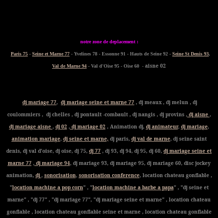
notre zone de deplacement :
Paris 75
-
Seine et Marne 77
- Yvelines 78 - Essonne 91 - Hauts de Seine 92 -
Seine St Denis 93
,
- aisne 02
Val de Marne 94
- Val d'Oise 95 - Oise 60
dj mariage 77
,
dj mariage seine et marne 77
, dj meaux , dj melun , dj
coulommiers , dj chelles , dj pontault -combault , dj nangis , dj provins ,
dj aisne
,
dj mariage aisne
,
dj 02
,
dj mariage 02
, Animation dj,
dj animateur
,
dj mariage
,
animation mariage
,
dj seine et marne,
dj paris,
dj val de marne
, dj seine saint
denis, dj val d'oise, dj oise, dj 75,
dj 77
, dj 93, dj 94, dj 95, dj 60,
dj mariage seine et
marne 77
,
dj mariage 94
, dj mariage 93, dj mariage 95, dj mariage 60, disc jockey
animation,
dj
,
sonorisation
,
sonorisation conference
, location chateau gonflable ,
"
location machine a pop corn
" , "
location machine a barbe a papa
" , "dj seine et
marne" , "dj 77" , "dj mariage 77", "dj mariage seine et marne" , location chateau
gonflable , location chateau gonflable seine et marne , location chateau gonflable