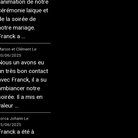
l'animation de notre
cérémonie laïque et
de la soirée de
notre mariage.
ranck a ...
arion et Clément
Le
20/06/2025
Nous un avons eu
un très bon contact
avec Franck, il a su
ambiancer notre
soirée. Il a mis en
aleur ...
orca Johann
Le
05/06/2025
Franck a été à