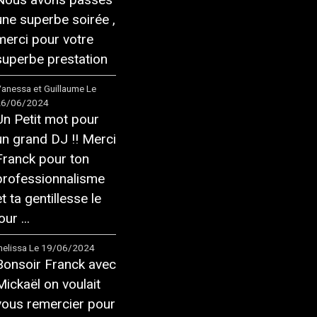
une superbe soirée ,
merci pour votre
superbe prestation
anessa et Guillaume
Le
26/06/2024
Un Petit mot pour
un grand DJ !! Merci
Franck pour ton
professionnalisme
et ta gentillesse le
our ...
elissa
Le 19/06/2024
Bonsoir Franck avec
Mickaël on voulait
vous remercier pour