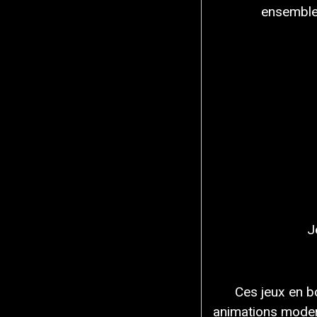
ensemble 
J
Ces jeux en bo
animations modern