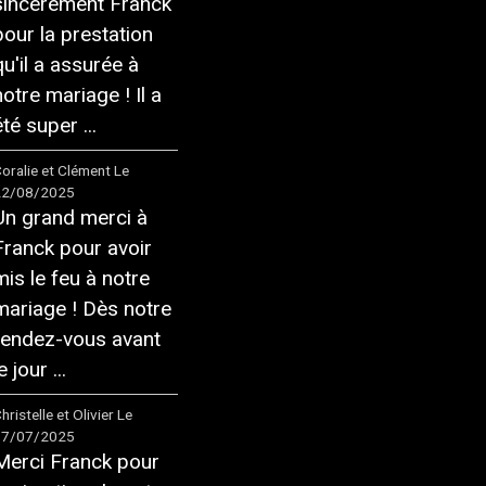
sincèrement Franck
pour la prestation
qu'il a assurée à
notre mariage ! Il a
té super ...
oralie et Clément
Le
22/08/2025
Un grand merci à
Franck pour avoir
mis le feu à notre
mariage ! Dès notre
rendez-vous avant
e jour ...
hristelle et Olivier
Le
17/07/2025
Merci Franck pour