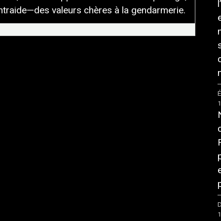
entraide—des valeurs chères à la gendarmerie.
É
D