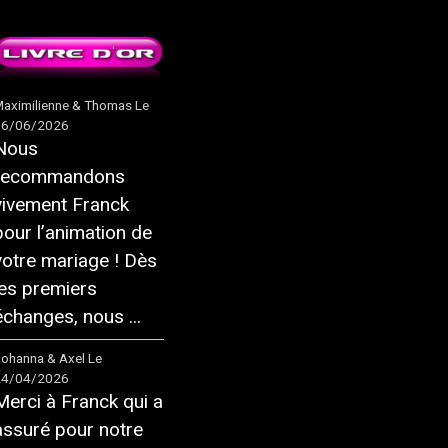
aximilienne & Thomas
Le
16/06/2026
Nous
recommandons
vivement Franck
pour l’animation de
votre mariage ! Dès
les premiers
échanges, nous ...
ohanna & Axel
Le
24/04/2026
Merci à Franck qui a
assuré pour notre