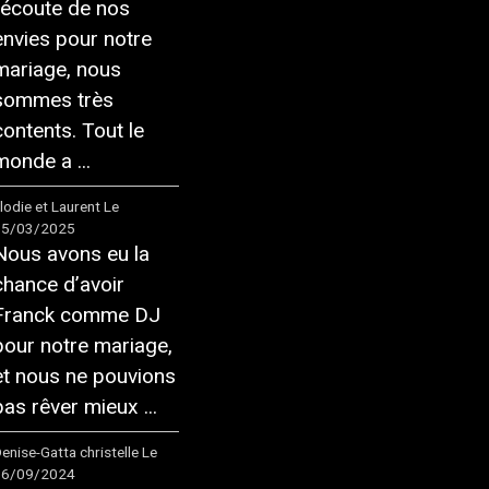
l’écoute de nos
envies pour notre
mariage, nous
sommes très
contents. Tout le
monde a ...
lodie et Laurent
Le
15/03/2025
Nous avons eu la
chance d’avoir
Franck comme DJ
pour notre mariage,
et nous ne pouvions
pas rêver mieux ...
enise-Gatta christelle
Le
16/09/2024