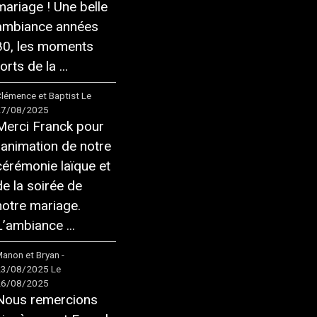
mariage ! Une belle
ambiance années
80, les moments
orts de la ...
lémence et Baptist
Le
27/08/2025
Merci Franck pour
l'animation de notre
cérémonie laïque et
de la soirée de
notre mariage.
L’ambiance ...
anon et Bryan -
23/08/2025
Le
26/08/2025
Nous remercions