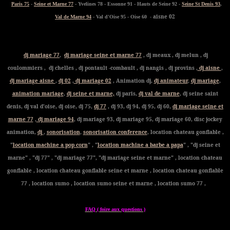
Paris 75
-
Seine et Marne 77
- Yvelines 78 - Essonne 91 - Hauts de Seine 92 -
Seine St Denis 93
,
- aisne 02
Val de Marne 94
- Val d'Oise 95 - Oise 60
dj mariage 77
,
dj mariage seine et marne 77
, dj meaux , dj melun , dj
coulommiers , dj chelles , dj pontault -combault , dj nangis , dj provins ,
dj aisne
,
dj mariage aisne
,
dj 02
,
dj mariage 02
, Animation dj,
dj animateur
,
dj mariage
,
animation mariage
,
dj seine et marne,
dj paris,
dj val de marne
, dj seine saint
denis, dj val d'oise, dj oise, dj 75,
dj 77
, dj 93, dj 94, dj 95, dj 60,
dj mariage seine et
marne 77
,
dj mariage 94
, dj mariage 93, dj mariage 95, dj mariage 60, disc jockey
animation,
dj
,
sonorisation
,
sonorisation conference
, location chateau gonflable ,
"
location machine a pop corn
" , "
location machine a barbe a papa
" , "dj seine et
marne" , "dj 77" , "dj mariage 77", "dj mariage seine et marne" , location chateau
gonflable , location chateau gonflable seine et marne , location chateau gonflable
77 , location sumo , location sumo seine et marne , location sumo 77 ,
FAQ ( foire aux questions )