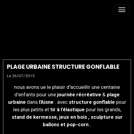
ANIMATION PLAGE
D'ÉTÉ
PLAGE URBAINE STRUCTURE GONFLABLE
Le 26/07/2015
nous avons
ue
le plaisir d'
accueillir
une centaine
d'enfants pour une
journée
récréative
&
plage
urbaine
dans
l'
Aisne
. avec
structure gonflable
pour
les plus petits et
tir
à
l'élastique
pour les grands,
stand de kermesse, jeux en bois , sculpture sur
ballons et pop-corn .