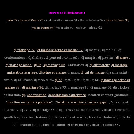
notre zone de deplacement :
Paris 75
-
Seine et Marne 77
- Yvelines 78 - Essonne 91 - Hauts de Seine 92 -
Seine St Denis 93
,
- aisne 02
Val de Marne 94
- Val d'Oise 95 - Oise 60
dj mariage 77
,
dj mariage seine et marne 77
, dj meaux , dj melun , dj
coulommiers , dj chelles , dj pontault -combault , dj nangis , dj provins ,
dj aisne
,
dj mariage aisne
,
dj 02
,
dj mariage 02
, Animation dj,
dj animateur
,
dj mariage
,
animation mariage
,
dj seine et marne,
dj paris,
dj val de marne
, dj seine saint
denis, dj val d'oise, dj oise, dj 75,
dj 77
, dj 93, dj 94, dj 95, dj 60,
dj mariage seine et
marne 77
,
dj mariage 94
, dj mariage 93, dj mariage 95, dj mariage 60, disc jockey
animation,
dj
,
sonorisation
,
sonorisation conference
, location chateau gonflable ,
"
location machine a pop corn
" , "
location machine a barbe a papa
" , "dj seine et
marne" , "dj 77" , "dj mariage 77", "dj mariage seine et marne" , location chateau
gonflable , location chateau gonflable seine et marne , location chateau gonflable
77 , location sumo , location sumo seine et marne , location sumo 77 ,