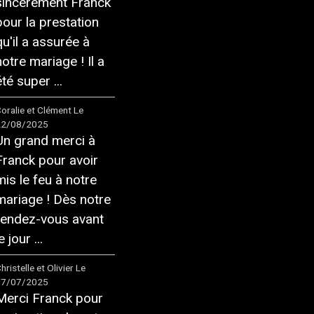
sincèrement Franck
pour la prestation
qu'il a assurée à
notre mariage ! Il a
té super ...
oralie et Clément
Le
22/08/2025
Un grand merci à
Franck pour avoir
mis le feu à notre
mariage ! Dès notre
rendez-vous avant
e jour ...
hristelle et Olivier
Le
17/07/2025
Merci Franck pour