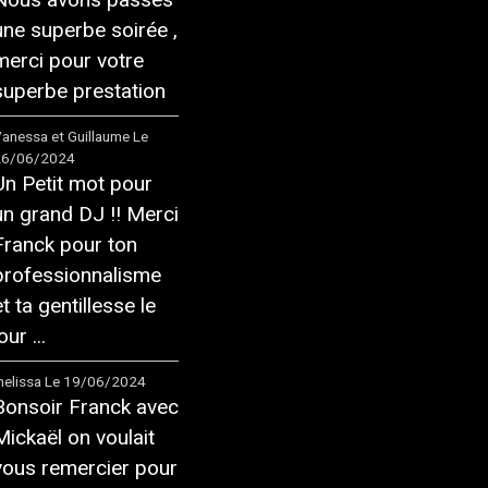
une superbe soirée ,
merci pour votre
superbe prestation
anessa et Guillaume
Le
26/06/2024
Un Petit mot pour
un grand DJ !! Merci
Franck pour ton
professionnalisme
et ta gentillesse le
our ...
elissa
Le 19/06/2024
Bonsoir Franck avec
Mickaël on voulait
vous remercier pour