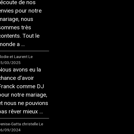
l’écoute de nos
envies pour notre
mariage, nous
sommes très
contents. Tout le
monde a ...
lodie et Laurent
Le
15/03/2025
Nous avons eu la
chance d’avoir
Franck comme DJ
pour notre mariage,
et nous ne pouvions
pas rêver mieux ...
enise-Gatta christelle
Le
16/09/2024