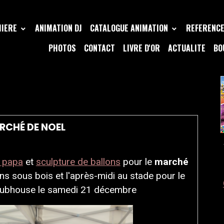
MIERE
ANIMATION DJ
CATALOGUE ANIMATION
REFERENCE 
PHOTOS
CONTACT
LIVRE D'OR
ACTUALITE
BO
ON MARCHÉ DE NOEL
RCHÉ DE NOEL
à papa
et
sculpture de ballons
pour le
marché
ons sous bois et l'après-midi au stade pour le
clubhouse le samedi 21 décembre