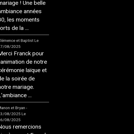
mariage ! Une belle
ambiance années
80, les moments
orts de la ...
lémence et Baptist
Le
27/08/2025
Merci Franck pour
l'animation de notre
cérémonie laïque et
de la soirée de
notre mariage.
L’ambiance ...
anon et Bryan -
23/08/2025
Le
26/08/2025
Nous remercions