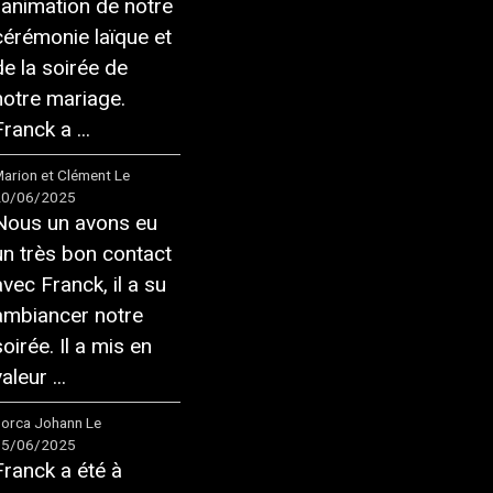
l'animation de notre
cérémonie laïque et
de la soirée de
notre mariage.
ranck a ...
arion et Clément
Le
20/06/2025
Nous un avons eu
un très bon contact
avec Franck, il a su
ambiancer notre
soirée. Il a mis en
aleur ...
orca Johann
Le
05/06/2025
Franck a été à