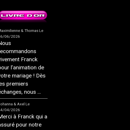
aximilienne & Thomas
Le
16/06/2026
Nous
recommandons
vivement Franck
pour l’animation de
votre mariage ! Dès
les premiers
échanges, nous ...
ohanna & Axel
Le
24/04/2026
Merci à Franck qui a
assuré pour notre