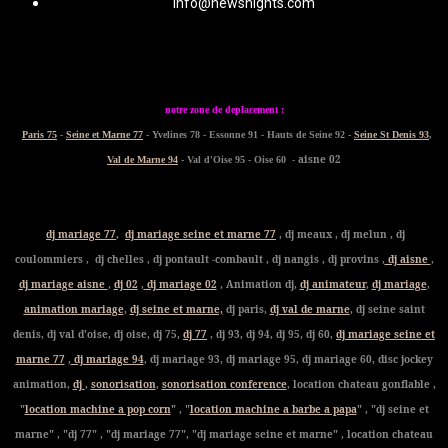
info@newsnights.com
notre zone de deplacement :
Paris 75
-
Seine et Marne 77
- Yvelines 78 - Essonne 91 - Hauts de Seine 92 -
Seine St Denis 93
,
- aisne 02
Val de Marne 94
- Val d'Oise 95 - Oise 60
dj mariage 77
,
dj mariage seine et marne 77
, dj meaux , dj melun , dj
coulommiers , dj chelles , dj pontault -combault , dj nangis , dj provins ,
dj aisne
,
dj mariage aisne
,
dj 02
,
dj mariage 02
, Animation dj,
dj animateur
,
dj mariage
,
animation mariage
,
dj seine et marne,
dj paris,
dj val de marne
, dj seine saint
denis, dj val d'oise, dj oise, dj 75,
dj 77
, dj 93, dj 94, dj 95, dj 60,
dj mariage seine et
marne 77
,
dj mariage 94
, dj mariage 93, dj mariage 95, dj mariage 60, disc jockey
animation,
dj
,
sonorisation
,
sonorisation conference
, location chateau gonflable ,
"
location machine a pop corn
" , "
location machine a barbe a papa
" , "dj seine et
marne" , "dj 77" , "dj mariage 77", "dj mariage seine et marne" , location chateau