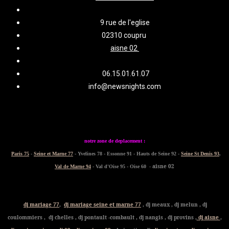
9 rue de l'eglise
02310 coupru
aisne 02
06.15.01.61.07
info@newsnights.com
notre zone de deplacement :
Paris 75
-
Seine et Marne 77
- Yvelines 78 - Essonne 91 - Hauts de Seine 92 -
Seine St Denis 93
,
- aisne 02
Val de Marne 94
- Val d'Oise 95 - Oise 60
dj mariage 77
,
dj mariage seine et marne 77
, dj meaux , dj melun , dj
coulommiers , dj chelles , dj pontault -combault , dj nangis , dj provins ,
dj aisne
,