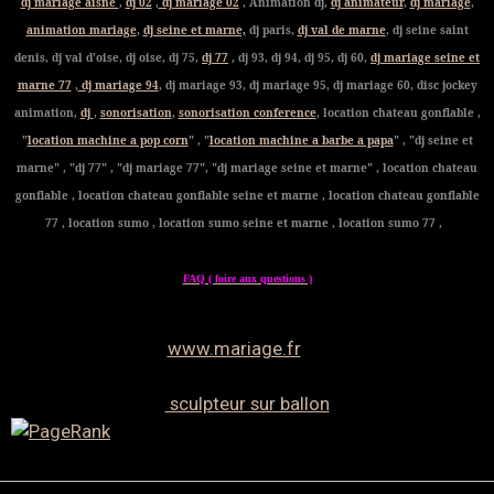
dj mariage aisne
,
dj 02
,
dj mariage 02
, Animation dj,
dj animateur
,
dj mariage
,
animation mariage
,
dj seine et marne,
dj paris,
dj val de marne
, dj seine saint
denis, dj val d'oise, dj oise, dj 75,
dj 77
, dj 93, dj 94, dj 95, dj 60,
dj mariage seine et
marne 77
,
dj mariage 94
, dj mariage 93, dj mariage 95, dj mariage 60, disc jockey
animation,
dj
,
sonorisation
,
sonorisation conference
, location chateau gonflable ,
"
location machine a pop corn
" , "
location machine a barbe a papa
" , "dj seine et
marne" , "dj 77" , "dj mariage 77", "dj mariage seine et marne" , location chateau
gonflable , location chateau gonflable seine et marne , location chateau gonflable
77 , location sumo , location sumo seine et marne , location sumo 77 ,
FAQ ( foire aux questions )
www.mariage.fr
sculpteur sur ballon