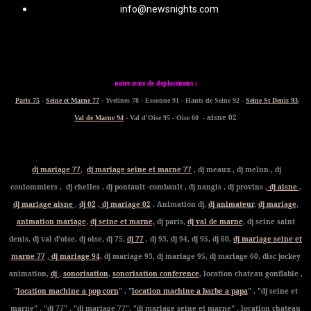
info@newsnights.com
notre zone de deplacement :
Paris 75
-
Seine et Marne 77
- Yvelines 78 - Essonne 91 - Hauts de Seine 92 -
Seine St Denis 93
,
- aisne 02
Val de Marne 94
- Val d'Oise 95 - Oise 60
dj mariage 77
,
dj mariage seine et marne 77
, dj meaux , dj melun , dj
coulommiers , dj chelles , dj pontault -combault , dj nangis , dj provins ,
dj aisne
,
dj mariage aisne
,
dj 02
,
dj mariage 02
, Animation dj,
dj animateur
,
dj mariage
,
animation mariage
,
dj seine et marne,
dj paris,
dj val de marne
, dj seine saint
denis, dj val d'oise, dj oise, dj 75,
dj 77
, dj 93, dj 94, dj 95, dj 60,
dj mariage seine et
marne 77
,
dj mariage 94
, dj mariage 93, dj mariage 95, dj mariage 60, disc jockey
animation,
dj
,
sonorisation
,
sonorisation conference
, location chateau gonflable ,
"
location machine a pop corn
" , "
location machine a barbe a papa
" , "dj seine et
marne" , "dj 77" , "dj mariage 77", "dj mariage seine et marne" , location chateau